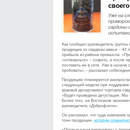
своего
Уже на с
приморск
сардины-
испытани
Как сообщил руководитель групп
продукции из сардины-иваси – 43 т
прибыла из района промысла. «Пр
«отлежаться» – созреть, а после 
поставить ее в сети. Уже в начал
пробовать», - рассказал собеседни
Продукцию планируется распростр
следующей неделе при поддержке 
краевой департамент торговли оз
«Будет проведена дегустация. Мы 
Более того, на Восточном экономи
руководитель «Доброфлота».
Он рассказал, что суда компании 
тонн продукции,
которую планирует
«Первые наши переговоры с торгов