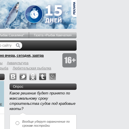
Рыбак Сахалина"
Газета «Рыбак Камчатки»
но вчера, сегодня, завтра
бы
Аквакультура
 рыба
Любительская рыбалка
Опрос
Какое решение будет принято по
максимальному сроку
строительства судов под крабовые
квоты?
Вообще уберут ограничение по
срокам постройки