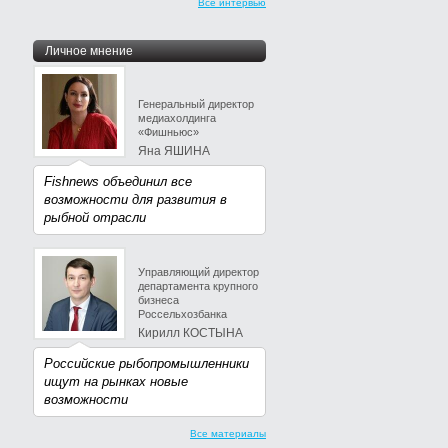
Все интервью
Личное мнение
Генеральный директор
медиахолдинга
«Фишньюс»
Яна ЯШИНА
Fishnews объединил все
возможности для развития в
рыбной отрасли
Управляющий директор
департамента крупного
бизнеса
Россельхозбанка
Кирилл КОСТЫНА
Российские рыбопромышленники
ищут на рынках новые
возможности
Все материалы