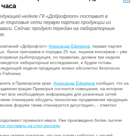
 часа
ледующей неделе ГК «Доброфлот» поставит в
ие торговые сети первую партию продукции из
иваси. Сейчас продукт передан на лабораторные
я.
ы компаний «Доброфлот»
Александр Ефремов
, первая партия
ыс. банок пресервов и порядка 25 тыс. ящиков консервов – уже
есервная рыбопродукция, по правилам, должна три недели
проводятся лабораторные исследования, и будем готовы
е следующей недели продукцию можно абсолютно безопасно
к Fishnews.
анять в Приморском крае.
Александр Ефремов
сообщил, что на
администрации Приморья состоится совещание, на котором
вучит всю необходимую информацию для розничных сетей.
также планируем обсудить технологию продвижения продукции.
ческом форуме также планируется дегустация», - отметил
продолжают промысел иваси. Уже произведено более тысячи
ся поставить на стол россиян
.
ыми сетями показали, что они готовы работать с нашей