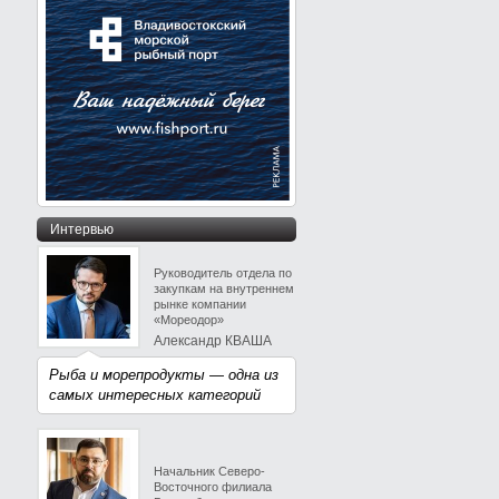
Интервью
Руководитель отдела по
закупкам на внутреннем
рынке компании
«Мореодор»
Александр КВАША
Рыба и морепродукты — одна из
самых интересных категорий
Начальник Северо-
Восточного филиала