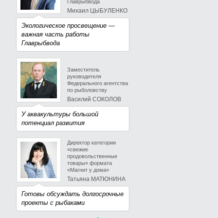
Главрыбвода
Михаил ЦЫБУЛЕНКО
Экологическое просвещение —
важная часть работы
Главрыбвода
Заместитель
руководителя
Федерального агентства
по рыболовству
Василий СОКОЛОВ
У аквакультуры большой
потенциал развития
Директор категории
«свежие
продовольственные
товары» формата
«Магнит у дома»
Татьяна МАТЮНИНА
Готовы обсуждать долгосрочные
проекты с рыбаками