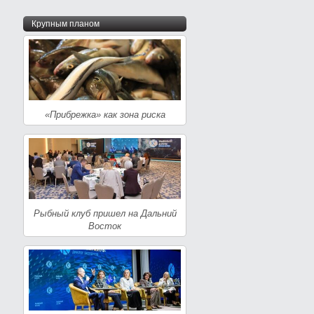
Крупным планом
«Прибрежка» как зона риска
Рыбный клуб пришел на Дальний
Восток