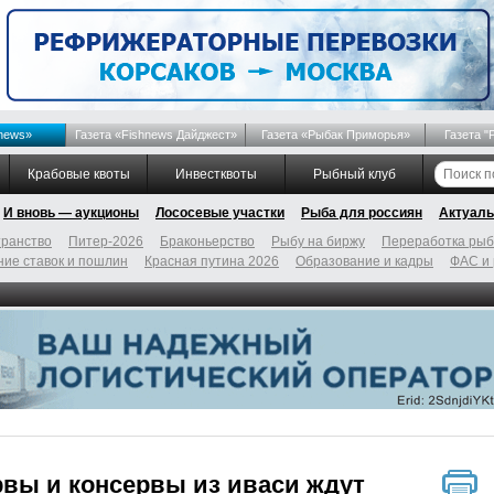
news»
Газета «Fishnews Дайджест»
Газета «Рыбак Приморья»
Газета "
Крабовые квоты
Инвестквоты
Рыбный клуб
И вновь — аукционы
Лососевые участки
Рыба для россиян
Актуаль
ранство
Питер-2026
Браконьерство
Рыбу на биржу
Переработка ры
ие ставок и пошлин
Красная путина 2026
Образование и кадры
ФАС и
вы и консервы из иваси ждут