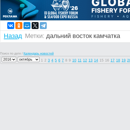
Назад
Метки:
дальний восток
камчатка
Поиск по дате /
Календарь новостей
1
2
3
4
5
6
7
8
9
10
11
12
13
14
15
16
17
18
19
2