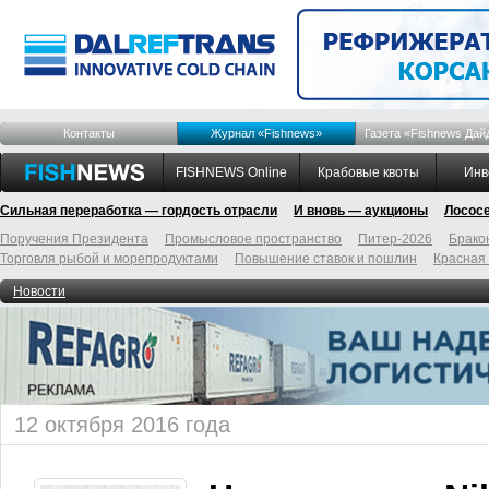
Контакты
Журнал «Fishnews»
Газета «Fishnews Дай
FISHNEWS Online
Крабовые квоты
Инв
Сильная переработка — гордость отрасли
И вновь — аукционы
Лосос
Поручения Президента
Промысловое пространство
Питер-2026
Брако
Торговля рыбой и морепродуктами
Повышение ставок и пошлин
Красная
Новости
12 октября 2016 года