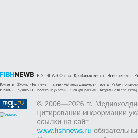
FISHNEWS Online
Крабовые квоты
Инвестквоты
Р
Контакты
Журнал «Fishnews»
Газета «Fishnews Дайджест»
Газета «Рыбак Приморь
И вновь — аукционы
Лососевые участки
Рыба для россиян
Актуально вчера, сегодн
© 2006—2026 гг. Медиахолди
цитировании информации ук
ссылки на сайт
www.fishnews.ru
обязательны