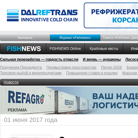
Контакты
Журнал «Fishnews»
Газета «Fishnews Дай
FISHNEWS Online
Крабовые квоты
Инв
Сильная переработка — гордость отрасли
И вновь — аукционы
Лосос
Поручения Президента
Промысловое пространство
Питер-2026
Брако
Торговля рыбой и морепродуктами
Повышение ставок и пошлин
Красная
Новости
01 июня 2017 года