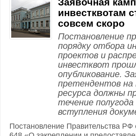
Заявочная камп
инвестквотам с
совсем скоро
Постановление п
порядку отбора и
проектов и распр
инвестквот прош
опубликование. За
претендентов на 
ресурса должны п
течение полугода 
вступления докуме
Постановление Правительства РФ о
648 «О закреплении и предоставле