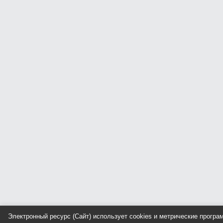
Электронный ресурс (Сайт) использует cookies и метрические прогр