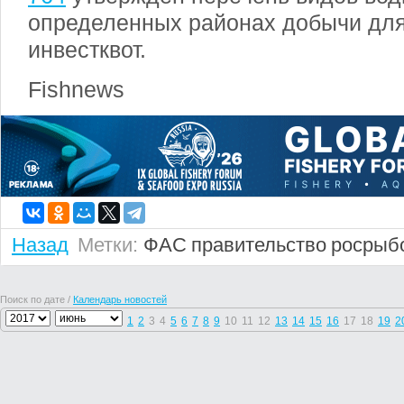
определенных районах добычи дл
инвестквот.
Fishnews
Назад
Метки:
ФАС
правительство
росрыб
Поиск по дате /
Календарь новостей
1
2
3
4
5
6
7
8
9
10
11
12
13
14
15
16
17
18
19
2