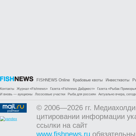
FISHNEWS Online
Крабовые квоты
Инвестквоты
Р
Контакты
Журнал «Fishnews»
Газета «Fishnews Дайджест»
Газета «Рыбак Приморь
И вновь — аукционы
Лососевые участки
Рыба для россиян
Актуально вчера, сегодн
© 2006—2026 гг. Медиахолди
цитировании информации ук
ссылки на сайт
www.fishnews.ru
обязательны