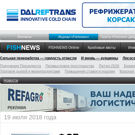
Контакты
Журнал «Fishnews»
Газета «Fishnews Дай
FISHNEWS Online
Крабовые квоты
Инв
Сильная переработка — гордость отрасли
И вновь — аукционы
Лосос
Поручения Президента
Промысловое пространство
Питер-2026
Брако
Торговля рыбой и морепродуктами
Повышение ставок и пошлин
Красная
Новости
19 июля 2018 года