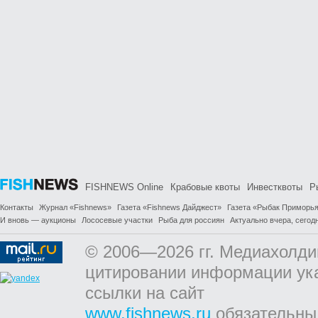
FISHNEWS Online
Крабовые квоты
Инвестквоты
Р
Контакты
Журнал «Fishnews»
Газета «Fishnews Дайджест»
Газета «Рыбак Приморь
И вновь — аукционы
Лососевые участки
Рыба для россиян
Актуально вчера, сегодн
© 2006—2026 гг. Медиахолди
цитировании информации ук
ссылки на сайт
www.fishnews.ru
обязательны