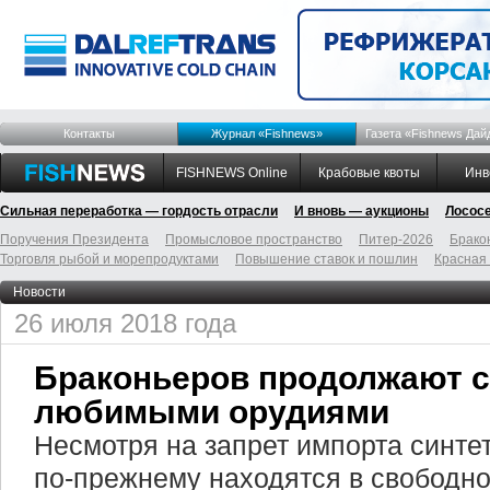
Контакты
Журнал «Fishnews»
Газета «Fishnews Дай
FISHNEWS Online
Крабовые квоты
Инв
Сильная переработка — гордость отрасли
И вновь — аукционы
Лосос
Поручения Президента
Промысловое пространство
Питер-2026
Брако
Торговля рыбой и морепродуктами
Повышение ставок и пошлин
Красная
Новости
26 июля 2018 года
Браконьеров продолжают 
любимыми орудиями
Несмотря на запрет импорта синтет
по-прежнему находятся в свободн