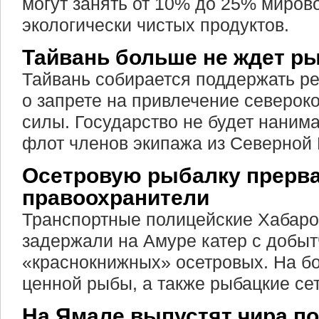
могут занять от 10% до 25% миров
экологически чистых продуктов.
Тайвань больше не ждет р
Тайвань собирается поддержать 
о запрете на привлечение северок
силы. Государство не будет наним
флот членов экипажа из Северной 
Осетровую рыбалку прерв
правоохранители
Транспортные полицейские Хабаро
задержали на Амуре катер с добы
«краснокнижных» осетровых. На б
ценной рыбы, а также рыбацкие сет
На Ямале выпустят чира п