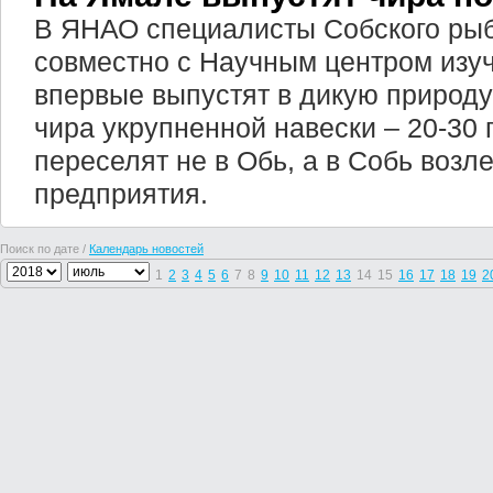
В ЯНАО специалисты Собского рыб
совместно с Научным центром изу
впервые выпустят в дикую природу
чира укрупненной навески – 20-30 г
переселят не в Обь, а в Собь возл
предприятия.
Поиск по дате /
Календарь новостей
1
2
3
4
5
6
7
8
9
10
11
12
13
14
15
16
17
18
19
2