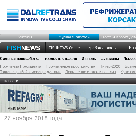
Контакты
Журнал «Fishnews»
Газета «Fishnews Дай
FISHNEWS Online
Крабовые квоты
Инв
Сильная переработка — гордость отрасли
И вновь — аукционы
Лосос
Поручения Президента
Промысловое пространство
Питер-2026
Брако
Торговля рыбой и морепродуктами
Повышение ставок и пошлин
Красная
Новости
27 ноября 2018 года