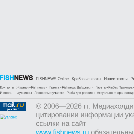
FISHNEWS Online
Крабовые квоты
Инвестквоты
Р
Контакты
Журнал «Fishnews»
Газета «Fishnews Дайджест»
Газета «Рыбак Приморь
И вновь — аукционы
Лососевые участки
Рыба для россиян
Актуально вчера, сегодн
© 2006—2026 гг. Медиахолди
цитировании информации ук
ссылки на сайт
www.fishnews.ru
обязательны