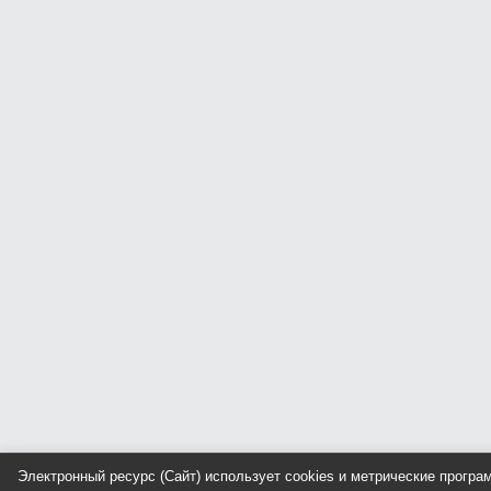
Электронный ресурс (Сайт) использует cookies и метрические прогр