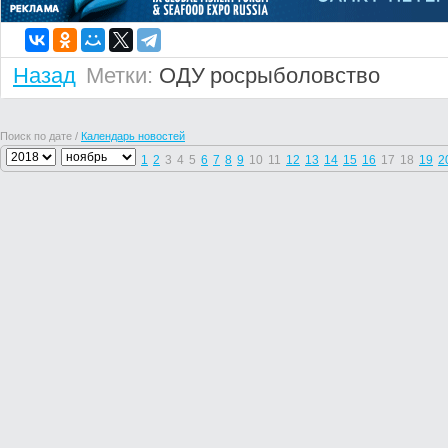
Назад
Метки:
ОДУ
росрыболовство
Поиск по дате /
Календарь новостей
1
2
3
4
5
6
7
8
9
10
11
12
13
14
15
16
17
18
19
2