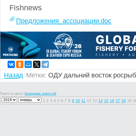
Fishnews
Предложения_ассоциации.doc
Назад
Метки:
ОДУ
дальний восток
росрыб
Поиск по дате /
Календарь новостей
1
2
3
4
5
6
7
8
9
10
11
12
13
14
15
16
17
18
19
2