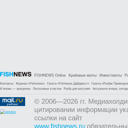
FISHNEWS Online
Крабовые квоты
Инвестквоты
Р
Контакты
Журнал «Fishnews»
Газета «Fishnews Дайджест»
Газета «Рыбак Приморь
И вновь — аукционы
Лососевые участки
Рыба для россиян
Актуально вчера, сегодн
© 2006—2026 гг. Медиахолди
цитировании информации ук
ссылки на сайт
www.fishnews.ru
обязательны