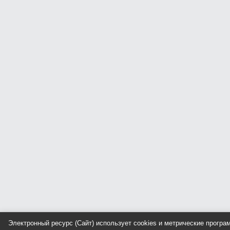
Электронный ресурс (Сайт) использует cookies и метрические прогр