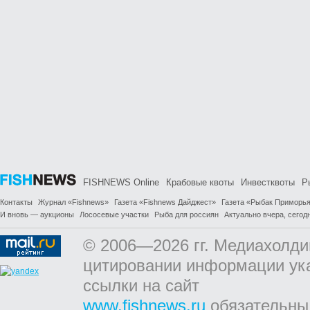
FISHNEWS Online
Крабовые квоты
Инвестквоты
Р
Контакты
Журнал «Fishnews»
Газета «Fishnews Дайджест»
Газета «Рыбак Приморь
И вновь — аукционы
Лососевые участки
Рыба для россиян
Актуально вчера, сегодн
© 2006—2026 гг. Медиахолди
цитировании информации ук
ссылки на сайт
www.fishnews.ru
обязательны