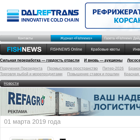
Контакты
Журнал «Fishnews»
Газета «Fishnews Дай
FISHNEWS Online
Крабовые квоты
Инв
Сильная переработка — гордость отрасли
И вновь — аукционы
Лосос
Поручения Президента
Промысловое пространство
Питер-2026
Брако
Торговля рыбой и морепродуктами
Повышение ставок и пошлин
Красная
Новости
01 марта 2019 года