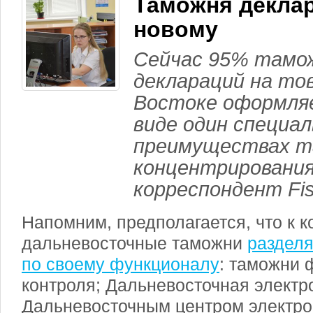
Таможня деклар
новому
Сейчас 95% тамо
деклараций на то
Востоке оформля
виде один специа
преимуществах т
концентрирования
корреспондент Fi
Напомним, предполагается, что к ко
дальневосточные таможни
разделя
по своему функционалу
: таможни 
контроля; Дальневосточная электр
Дальневосточным центром электро