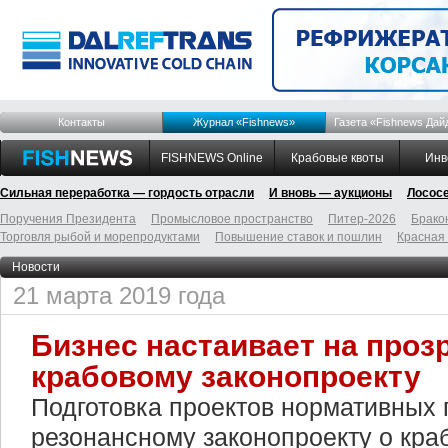
Контакты
Журнал «Fishnews»
Газета «Fishnews Дай
FISHNEWS Online
Крабовые квоты
Инв
Сильная переработка — гордость отрасли
И вновь — аукционы
Лосос
Поручения Президента
Промысловое пространство
Питер-2026
Брако
Торговля рыбой и морепродуктами
Повышение ставок и пошлин
Красная
Новости
21 марта 2019 года
Бизнес настаивает на проз
крабовому законопроекту
Подготовка проектов нормативных 
резонансному законопроекту о кра