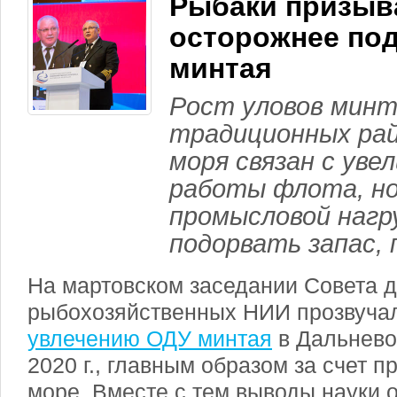
Рыбаки призыв
осторожнее под
минтая
Рост уловов минт
традиционных ра
моря связан с уве
работы флота, но
промысловой нагр
подорвать запас,
На мартовском заседании Совета 
рыбохозяйственных НИИ прозвуч
увлечению ОДУ минтая
в Дальнево
2020 г., главным образом за счет п
море. Вместе с тем выводы науки о