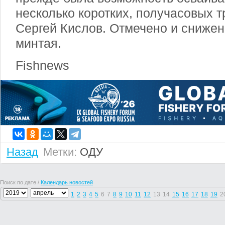
несколько коротких, получасовых 
Сергей Кислов. Отмечено и снижен
минтая.
Fishnews
Назад
Метки:
ОДУ
Поиск по дате /
Календарь новостей
1
2
3
4
5
6
7
8
9
10
11
12
13
14
15
16
17
18
19
2