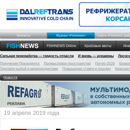
Контакты
Журнал «Fishnews»
Газета «Fishnews Дай
FISHNEWS Online
Крабовые квоты
Инв
Сильная переработка — гордость отрасли
И вновь — аукционы
Лосос
Поручения Президента
Промысловое пространство
Питер-2026
Брако
Торговля рыбой и морепродуктами
Повышение ставок и пошлин
Красная
Новости
19 апреля 2019 года