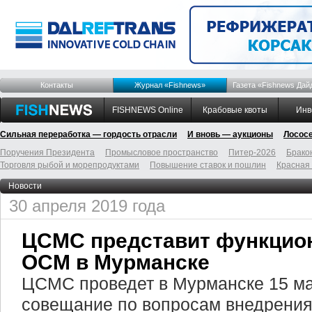
Контакты
Журнал «Fishnews»
Газета «Fishnews Дай
FISHNEWS Online
Крабовые квоты
Инв
Сильная переработка — гордость отрасли
И вновь — аукционы
Лосос
Поручения Президента
Промысловое пространство
Питер-2026
Брако
Торговля рыбой и морепродуктами
Повышение ставок и пошлин
Красная
Новости
30 апреля 2019 года
ЦСМС представит функцио
ОСМ в Мурманске
ЦСМС проведет в Мурманске 15 ма
совещание по вопросам внедрения