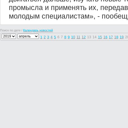
промысла и применять их, передав
молодым специалистам», - пообещ
Поиск по дате /
Календарь новостей
1
2
3
4
5
6
7
8
9
10
11
12
13
14
15
16
17
18
19
2