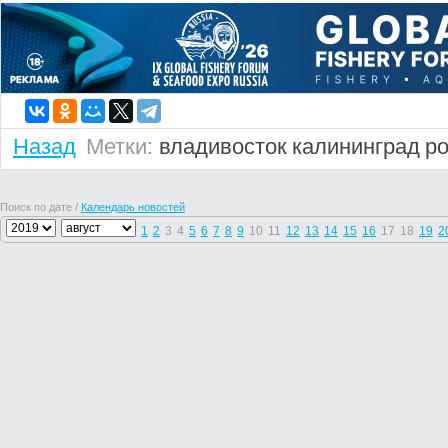
Назад
Метки:
владивосток
калининград
р
Поиск по дате /
Календарь новостей
1
2
3
4
5
6
7
8
9
10
11
12
13
14
15
16
17
18
19
2