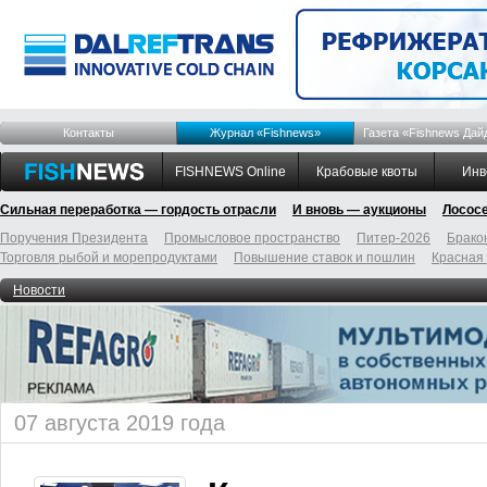
Контакты
Журнал «Fishnews»
Газета «Fishnews Дай
FISHNEWS Online
Крабовые квоты
Инв
Сильная переработка — гордость отрасли
И вновь — аукционы
Лосос
Поручения Президента
Промысловое пространство
Питер-2026
Брако
Торговля рыбой и морепродуктами
Повышение ставок и пошлин
Красная
Новости
07 августа 2019 года