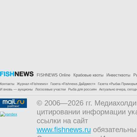
FISHNEWS Online
Крабовые квоты
Инвестквоты
Р
Контакты
Журнал «Fishnews»
Газета «Fishnews Дайджест»
Газета «Рыбак Приморь
И вновь — аукционы
Лососевые участки
Рыба для россиян
Актуально вчера, сегодн
© 2006—2026 гг. Медиахолди
цитировании информации ук
ссылки на сайт
www.fishnews.ru
обязательны