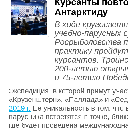
Курсанты повто
Антарктиду
В ходе кругосветн
учебно-парусных 
Росрыболовства 
практику пройдут
курсантов. Тройн
200-летию откры
и 75-летию Побед
Экспедиция, в которой примут уча
«Крузенштерн», «Паллада» и «Се
2019 г.
Ее уникальность в том, что 
парусника встретятся в точке, бли
где будет проведена международн