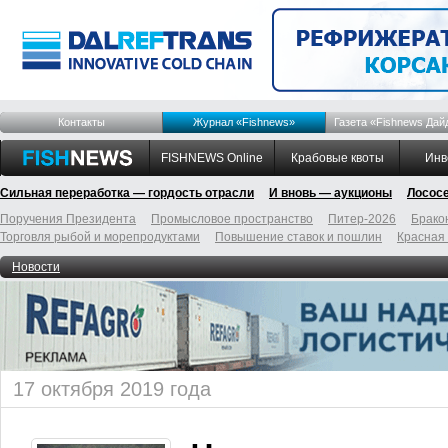
Контакты
Журнал «Fishnews»
Газета «Fishnews Дай
FISHNEWS Online
Крабовые квоты
Инв
Сильная переработка — гордость отрасли
И вновь — аукционы
Лосос
Поручения Президента
Промысловое пространство
Питер-2026
Брако
Торговля рыбой и морепродуктами
Повышение ставок и пошлин
Красная
Новости
17 октября 2019 года