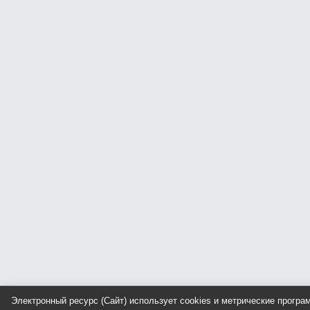
Электронный ресурс (Сайт) использует cookies и метрические прогр