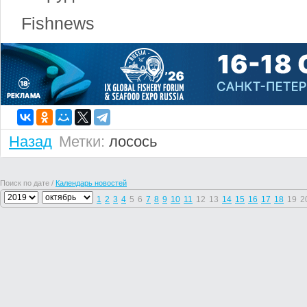
Fishnews
Назад
Метки:
лосось
Поиск по дате /
Календарь новостей
1
2
3
4
5
6
7
8
9
10
11
12
13
14
15
16
17
18
19
2