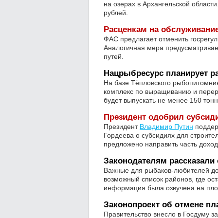
на озерах в Архангельской области
рублей.
Расценкам на обслуживание
ФАС предлагает отменить госрегул
Аналогичная мера предусматривае
путей.
Нацрыбресурс планирует ра
На базе Тёпловского рыбопитомник
комплекс по выращиванию и перер
будет выпускать не менее 150 тонн
Президент одобрил субсид
Президент
Владимир Путин
поддер
Гордеева о субсидиях для строите
предложено направить часть доходо
Законодателям рассказали
Важные для рыбаков-любителей до
возможный список районов, где ост
информация была озвучена на пл
Законопроект об отмене пл
Правительство внесло в Госдуму з