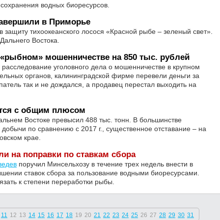
и сохранения водных биоресурсов.
завершили в Приморье
 защиту тихоокеанского лосося «Красной рыбе – зеленый свет».
Дальнего Востока.
 «рыбном» мошенничестве на 850 тыс. рублей
 расследование уголовного дела о мошенничестве в крупном
ельных органов, калининградской фирме перевели деньги за
патель так и не дождался, а продавец перестал выходить на
ется с общим плюсом
альнем Востоке превысил 488 тыс. тонн. В большинстве
добычи по сравнению с 2017 г., существенное отставание – на
овском крае.
ли на поправки по ставкам сбора
ведев
поручил Минсельхозу в течение трех недель внести в
ышении ставок сбора за пользование водными биоресурсами.
язать к степени переработки рыбы.
11
12
13
14
15
16
17
18
19
20
21
22
23
24
25
26
27
28
29
30
31