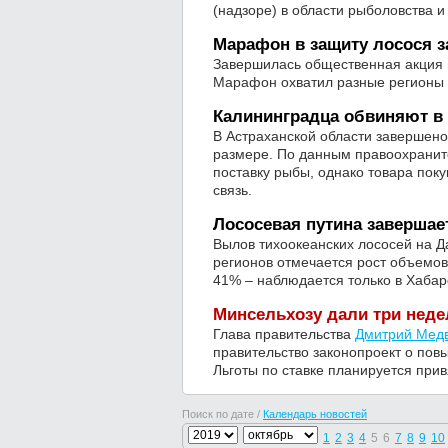
(надзоре) в области рыболовства 
Марафон в защиту лосося 
Завершилась общественная акция в
Марафон охватил разные регионы 
Калининградца обвиняют в
В Астраханской области завершено
размере. По данным правоохранит
поставку рыбы, однако товара поку
связь.
Лососевая путина заверша
Вылов тихоокеанских лососей на Д
регионов отмечается рост объемов 
41% – наблюдается только в Хабар
Минсельхозу дали три неде
Глава правительства
Дмитрий Мед
правительство законопроект о пов
Льготы по ставке планируется прив
Поиск по дате /
Календарь новостей
1
2
3
4
5
6
7
8
9
10