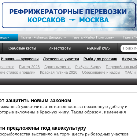
news»
Газета «Fishnews Дайджест»
Газета «Рыбак Приморья»
Газета "
Крабовые квоты
Инвестквоты
Рыбный клуб
И вновь — аукционы
Лососевые участки
Рыба для россиян
Актуаль
ранство
Питер-2026
Браконьерство
Рыбу на биржу
Переработка ры
ие ставок и пошлин
Красная путина 2026
Образование и кадры
ФАС и
т защитить новым законом
изванный ужесточить ответственность за незаконную добычу и
которые включены в Красную книгу. Таким образом, изменения
ти предложены под аквакультуру
осрыболовства выставило на торги шесть рыбоводных участков