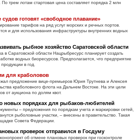
. По трем лотам стартовая цена составляет порядка 2 млн
 судов готовят «свободное плавание»
ирование тарифов на ряд услуг морских и речных портов.
тся и для использования инфраструктуры внутренних водных
звивать рыбное хозяйство Саратовской области
а в Саратовской области Нацрыбресурс планирует создать
аботке водных биоресурсов. Предполагается, что предприятие
 продукции в год.
ии для краболовов
жал предложение вице-премьеров Юрия Трутнева и Алексея
льства краболовного флота на Дальнем Востоке. На эти цели
в от аукциона по долям квот.
 о новых порядках для рыбаков-любителей
кументы – предложения по порядкам учета и маркировки сетей,
анутся рыболовные участки, – внесены в правительство. Такая
ощадке Совета Федерации.
ановых проверок отправился в Госдуму
аконопроект об отмене плановых проверок при госконтроле