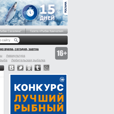
Рыбак Сахалина"
Газета «Рыбак Камчатки»
но вчера, сегодня, завтра
бы
Аквакультура
 рыба
Любительская рыбалка