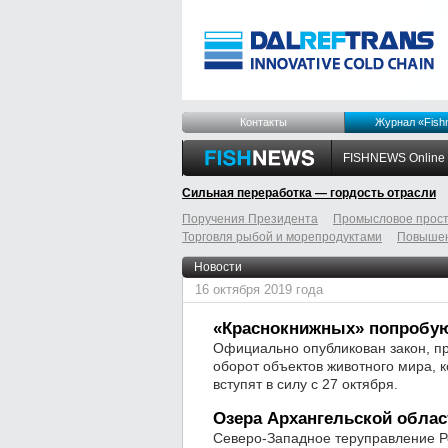
Контакты
Журнал «Fish
FISHNEWS Online
Сильная переработка — гордость отрасли
Поручения Президента
Промысловое прост
Торговля рыбой и морепродуктами
Повышен
odnoklassniki
tumblr
livejournal
Новости
16 октября 2019 года
«Краснокнижных» попробую
Официально опубликован закон, пр
оборот объектов животного мира, 
вступят в силу с 27 октября.
Озера Архангельской облас
Северо-Западное теруправление Р