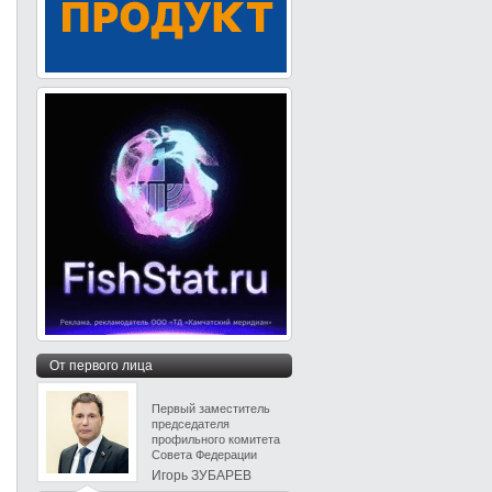
От первого лица
Первый заместитель
председателя
профильного комитета
Совета Федерации
Игорь ЗУБАРЕВ