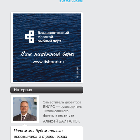
Все материалы
Интервью
Заместитель директора
ВНИРО — руководитель
Тихоокеанского
филиала института
Алексей БАЙТАЛЮК
Потом мы будем только
вспоминать о тропических