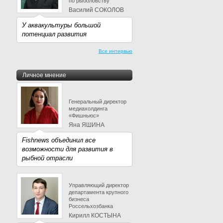
по рыболовству
Василий СОКОЛОВ
У аквакультуры большой
потенциал развития
Все интервью
Личное мнение
Генеральный директор
медиахолдинга
«Фишньюс»
Яна ЯШИНА
Fishnews объединил все
возможности для развития в
рыбной отрасли
Управляющий директор
департамента крупного
бизнеса
Россельхозбанка
Кирилл КОСТЫНА