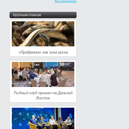
Все материалы
Крупным планом
«Прибрежка» как зона риска
Рыбный клуб пришел на Дальний
Восток