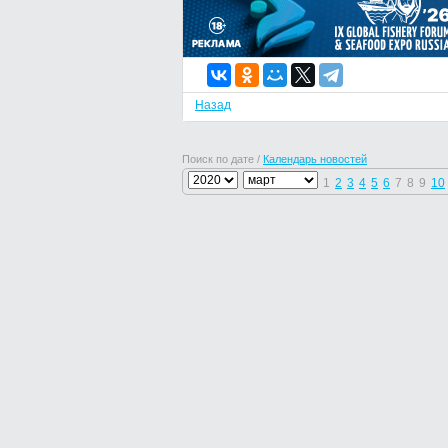
Назад
Поиск по дате /
Календарь новостей
1
2
3
4
5
6
7
8
9
10