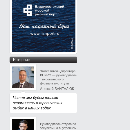
Интервью
Заместитель директора
ВНИРО — руководитель
Тихоокеанского
филиала института
Алексей БАЙТАЛЮК
Потом мы будем только
вспоминать о тропических
рыбах в наших водах
Руководитель отдела по
закупкам на внутреннем