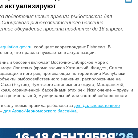
и актуализируют
оз подготовил новые правила рыболовства для
-Сибирского рыбохозяйственного бассейна.
нное обсуждение проекта продлится до 16 апреля.
egulation.gov.ru
, сообщает корреспондент Fishnews. В
чено, что правила нуждаются в актуализации.
енный бассейн включает Восточно-Сибирское море с
 море Лаптевых (кроме заливов Хатангский, Фаддея, Симса,
адающих в него рек, протекающих по территории Республики
е объекты рыбохозяйственного значения, расположенные на
Саха (Якутия), Чукотского автономного округа, Магаданской,
 края, ограниченной бассейнами этих рек. Исключение – пруды и
 в региональной, муниципальной или частной собственности.
и в силу новые правила рыболовства
для Дальневосточного
 –
для Азово-Черноморского бассейна
.