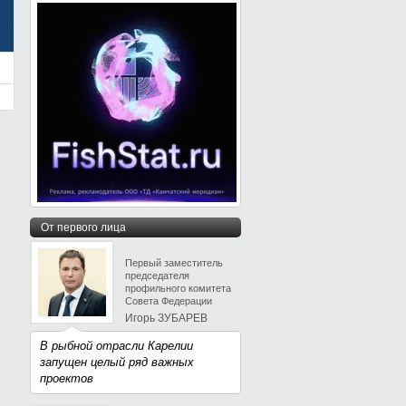
От первого лица
Первый заместитель
председателя
профильного комитета
Совета Федерации
Игорь ЗУБАРЕВ
В рыбной отрасли Карелии
запущен целый ряд важных
проектов