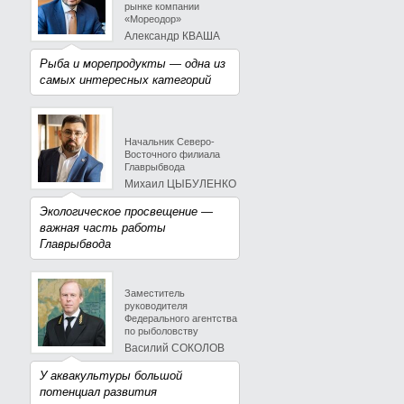
рынке компании
«Мореодор»
Александр КВАША
Рыба и морепродукты — одна из
самых интересных категорий
Начальник Северо-
Восточного филиала
Главрыбвода
Михаил ЦЫБУЛЕНКО
Экологическое просвещение —
важная часть работы
Главрыбвода
Заместитель
руководителя
Федерального агентства
по рыболовству
Василий СОКОЛОВ
У аквакультуры большой
потенциал развития