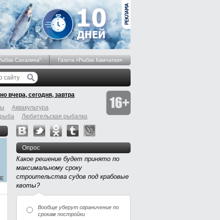
Рыбак Сахалина"
Газета «Рыбак Камчатки»
но вчера, сегодня, завтра
бы
Аквакультура
 рыба
Любительская рыбалка
Опрос
Какое решение будет принято по
максимальному сроку
строительства судов под крабовые
квоты?
Вообще уберут ограничение по
срокам постройки