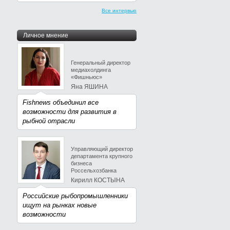
Все интервью
Личное мнение
Генеральный директор
медиахолдинга
«Фишньюс»
Яна ЯШИНА
Fishnews объединил все
возможности для развития в
рыбной отрасли
Управляющий директор
департамента крупного
бизнеса
Россельхозбанка
Кирилл КОСТЫНА
Российские рыбопромышленники
ищут на рынках новые
возможности