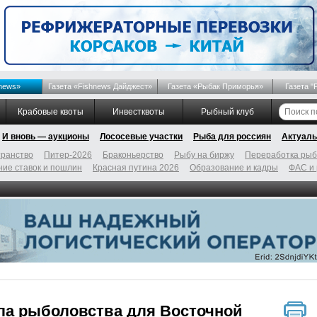
news»
Газета «Fishnews Дайджест»
Газета «Рыбак Приморья»
Газета "
Крабовые квоты
Инвестквоты
Рыбный клуб
И вновь — аукционы
Лососевые участки
Рыба для россиян
Актуаль
ранство
Питер-2026
Браконьерство
Рыбу на биржу
Переработка ры
ие ставок и пошлин
Красная путина 2026
Образование и кадры
ФАС и
ла рыболовства для Восточной