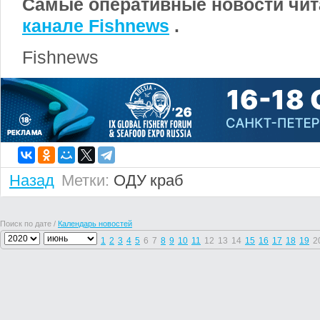
Самые оперативные новости чи
канале
Fishnews
.
Fishnews
Назад
Метки:
ОДУ
краб
Поиск по дате /
Календарь новостей
1
2
3
4
5
6
7
8
9
10
11
12
13
14
15
16
17
18
19
2