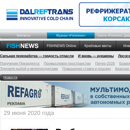
Контакты
Журнал «Fishnews»
Газета «Fishnews Дай
FISHNEWS Online
Крабовые квоты
Инв
Сильная переработка — гордость отрасли
И вновь — аукционы
Лосос
Поручения Президента
Промысловое пространство
Питер-2026
Брако
Торговля рыбой и морепродуктами
Повышение ставок и пошлин
Красная
Новости
29 июня 2020 года