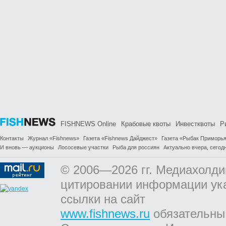
FISHNEWS Online
Крабовые квоты
Инвестквоты
Р
Контакты
Журнал «Fishnews»
Газета «Fishnews Дайджест»
Газета «Рыбак Приморь
И вновь — аукционы
Лососевые участки
Рыба для россиян
Актуально вчера, сегодн
© 2006—2026 гг. Медиахолди
цитировании информации ук
ссылки на сайт
www.fishnews.ru
обязательны