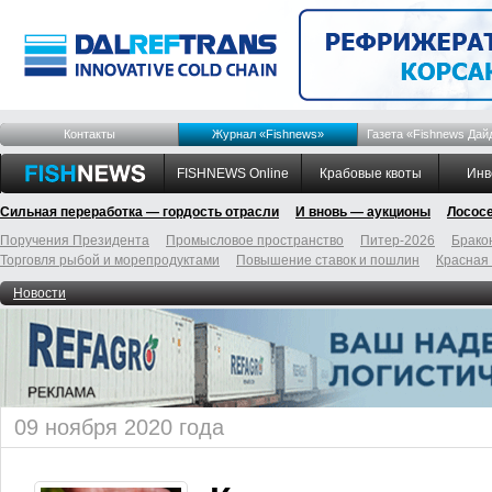
Контакты
Журнал «Fishnews»
Газета «Fishnews Дай
FISHNEWS Online
Крабовые квоты
Инв
Сильная переработка — гордость отрасли
И вновь — аукционы
Лосос
Поручения Президента
Промысловое пространство
Питер-2026
Брако
Торговля рыбой и морепродуктами
Повышение ставок и пошлин
Красная
Новости
09 ноября 2020 года