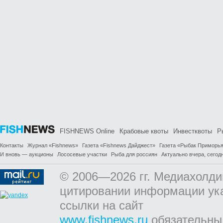
FISHNEWS Online
Крабовые квоты
Инвестквоты
Р
Контакты
Журнал «Fishnews»
Газета «Fishnews Дайджест»
Газета «Рыбак Приморь
И вновь — аукционы
Лососевые участки
Рыба для россиян
Актуально вчера, сегодн
© 2006—2026 гг. Медиахолди
цитировании информации ук
ссылки на сайт
www.fishnews.ru
обязательны