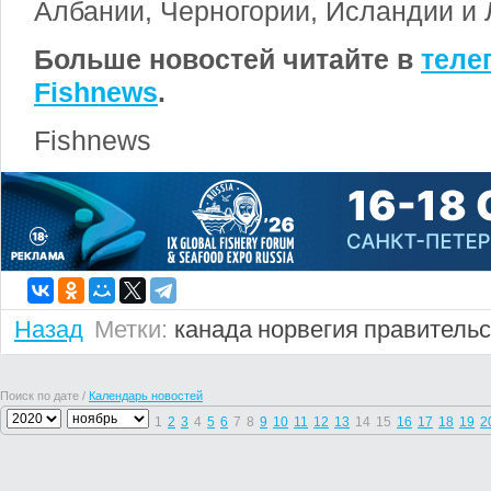
Албании, Черногории, Исландии и
Больше новостей читайте в
теле
Fishnews
.
Fishnews
Назад
Метки:
канада
норвегия
правительс
Поиск по дате /
Календарь новостей
1
2
3
4
5
6
7
8
9
10
11
12
13
14
15
16
17
18
19
2