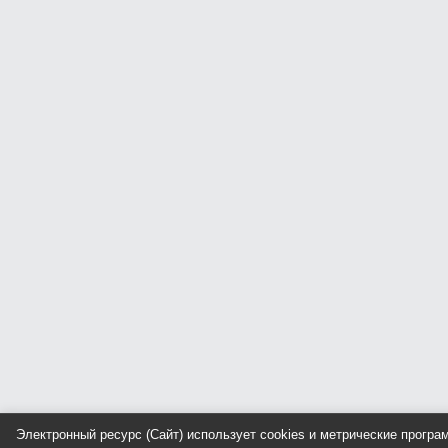
Электронный ресурс (Сайт) использует cookies и метрические прогр