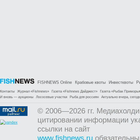
FISHNEWS Online
Крабовые квоты
Инвестквоты
Р
Контакты
Журнал «Fishnews»
Газета «Fishnews Дайджест»
Газета «Рыбак Приморь
И вновь — аукционы
Лососевые участки
Рыба для россиян
Актуально вчера, сегодн
© 2006—2026 гг. Медиахолди
цитировании информации ук
ссылки на сайт
www.fishnews.ru
обязательны