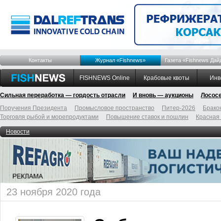
Контакты
Журнал «Fishnews»
Газета «Fishnews Дай
FISHNEWS Online
Крабовые квоты
Инв
Сильная переработка — гордость отрасли
И вновь — аукционы
Лосос
Поручения Президента
Промысловое пространство
Питер-2026
Брако
Торговля рыбой и морепродуктами
Повышение ставок и пошлин
Красная
Новости
23 ноября 2020 года