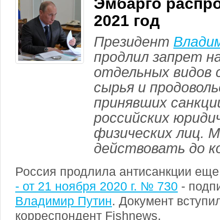
Эмбарго распр
2021 год
Президент
Влади
продлил запрет на
отдельных видов 
сырья и продоволь
принявших санкци
российских юриди
физических лиц. 
действовать до ко
Россия продлила антисанкции еще 
- от 21 ноября 2020 г. № 730
- подп
Владимир Путин
. Документ вступи
корреспондент Fishnews.