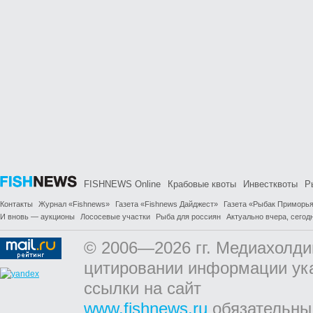
FISHNEWS Online
Крабовые квоты
Инвестквоты
Р
Контакты
Журнал «Fishnews»
Газета «Fishnews Дайджест»
Газета «Рыбак Приморь
И вновь — аукционы
Лососевые участки
Рыба для россиян
Актуально вчера, сегодн
© 2006—2026 гг. Медиахолди
цитировании информации ук
ссылки на сайт
www.fishnews.ru
обязательны