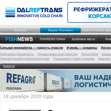
Контакты
Журнал «Fishnews»
Газета «Fishnews Дай
FISHNEWS Online
Крабовые квоты
Инв
Сильная переработка — гордость отрасли
И вновь — аукционы
Лосос
Поручения Президента
Промысловое пространство
Питер-2026
Брако
Торговля рыбой и морепродуктами
Повышение ставок и пошлин
Красная
Новости
18 декабря 2020 года