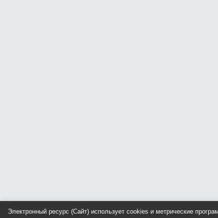
Электронный ресурс (Сайт) использует cookies и метрические прогр