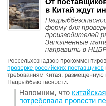
От поставщико
в Китай ждут 
Нацрыббезопаснос
форму для провер
производителей р
Заполненные мат
направить в НЦБ
Россельхознадзор прокомментиро
проверке российских поставщиков
требованиям Китая, размещенную 
Нацрыббезопасности.
Напомним, что
китайская
потребовала провести п