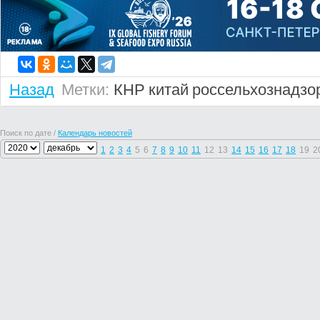
Назад
Метки:
КНР
китай
россельхознадзо
Поиск по дате /
Календарь новостей
1
2
3
4
5
6
7
8
9
10
11
12
13
14
15
16
17
18
19
2