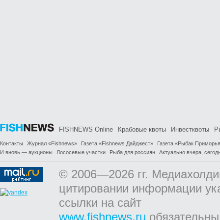
FISHNEWS Online
Крабовые квоты
Инвестквоты
Р
Контакты
Журнал «Fishnews»
Газета «Fishnews Дайджест»
Газета «Рыбак Приморь
И вновь — аукционы
Лососевые участки
Рыба для россиян
Актуально вчера, сегодн
© 2006—2026 гг. Медиахолди
цитировании информации ук
ссылки на сайт
www.fishnews.ru
обязательны