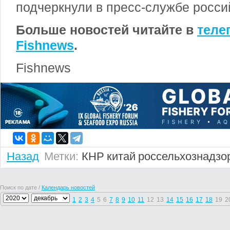
подчеркнули в пресс-службе росси
Больше новостей читайте в
теле
Fishnews
.
Fishnews
Назад
Метки:
КНР
китай
россельхознадзо
Поиск по дате /
Календарь новостей
1
2
3
4
5
6
7
8
9
10
11
12
13
14
15
16
17
18
19
2