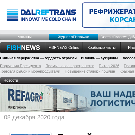
Контакты
Журнал «Fishnews»
Газета «Fishnews Дай
FISHNEWS Online
Крабовые квоты
Инв
Сильная переработка — гордость отрасли
И вновь — аукционы
Лосос
Поручения Президента
Промысловое пространство
Питер-2026
Брако
Торговля рыбой и морепродуктами
Повышение ставок и пошлин
Красная
Новости
08 декабря 2020 года