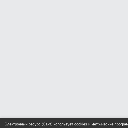
Электронный ресурс (Сайт) использует cookies и метрические прогр