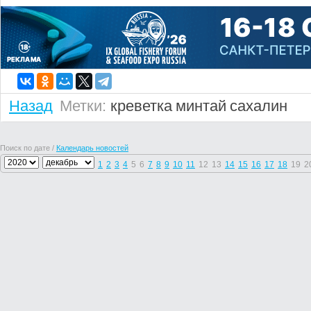
Назад
Метки:
креветка
минтай
сахалин
Поиск по дате /
Календарь новостей
1
2
3
4
5
6
7
8
9
10
11
12
13
14
15
16
17
18
19
2