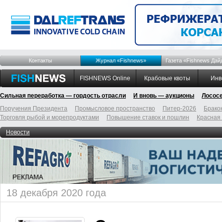
Контакты
Журнал «Fishnews»
Газета «Fishnews Дай
FISHNEWS Online
Крабовые квоты
Инв
Сильная переработка — гордость отрасли
И вновь — аукционы
Лосос
Поручения Президента
Промысловое пространство
Питер-2026
Брако
Торговля рыбой и морепродуктами
Повышение ставок и пошлин
Красная
Новости
18 декабря 2020 года