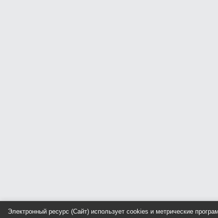
Электронный ресурс (Сайт) использует cookies и метрические прогр