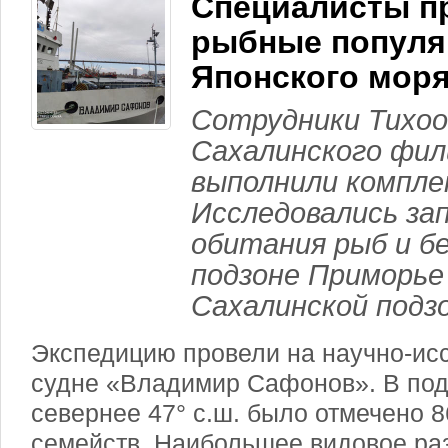
Специалисты п
рыбные популя
Японского мор
Сотрудники Тихоо
Сахалинского фи
выполнили компле
Исследовались зап
обитания рыб и б
подзоне Приморье
Сахалинской подзо
Экспедицию провели на научно-ис
судне «Владимир Сафонов». В по
севернее 47° с.ш. было отмечено 8
семейств. Наибольшее видовое ра