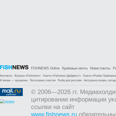
FISHNEWS Online
Крабовые квоты
Инвестквоты
Р
Контакты
Журнал «Fishnews»
Газета «Fishnews Дайджест»
Газета «Рыбак Приморь
И вновь — аукционы
Лососевые участки
Рыба для россиян
Актуально вчера, сегодн
© 2006—2026 гг. Медиахолди
цитировании информации ук
ссылки на сайт
www.fishnews.ru
обязательны