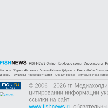
FISHNEWS Online
Крабовые квоты
Инвестквоты
Р
Контакты
Журнал «Fishnews»
Газета «Fishnews Дайджест»
Газета «Рыбак Приморь
И вновь — аукционы
Лососевые участки
Рыба для россиян
Актуально вчера, сегодн
© 2006—2026 гг. Медиахолди
цитировании информации ук
ссылки на сайт
www.fishnews.ru
обязательны