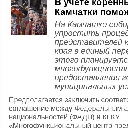
В учете коренн
Камчатки помо
На Камчатке соб
упростить процед
представителей к
края в единый пер
этого планируетс
многофункционал
предоставления г
муниципальных ус
Предполагается заключить соотве
соглашение между Федеральным а
национальностей (ФАДН) и КГКУ
«Многофункциональный центр пре