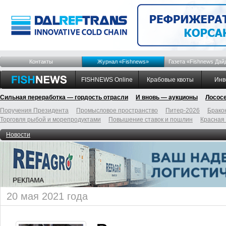
Контакты
Журнал «Fishnews»
Газета «Fishnews Дай
FISHNEWS Online
Крабовые квоты
Инв
Сильная переработка — гордость отрасли
И вновь — аукционы
Лосос
Поручения Президента
Промысловое пространство
Питер-2026
Брако
Торговля рыбой и морепродуктами
Повышение ставок и пошлин
Красная
Новости
20 мая 2021 года