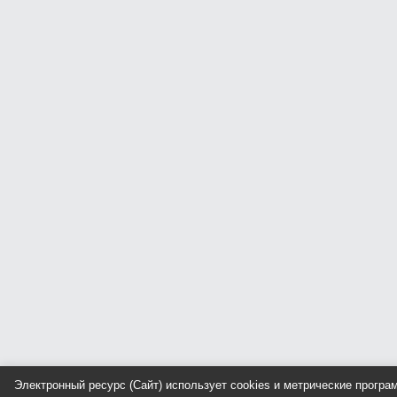
Электронный ресурс (Сайт) использует cookies и метрические прогр