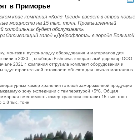
ят в Приморье
ском крае компания «Колд Трейд» введет в строй новые
ные мощности на 15 тыс. тонн. Промышленный
й холодильник будет обслуживать
рабатывающий завод «Доброфлота» в городе Большой
вку, монтаж и пусконаладку оборудования и материалов для
ючили в 2020 г., сообщил Fishnews генеральный директор ООО
начале 2021 г. компания отгрузила комплект оборудования и
ы ждут строительной готовности объекта для начала монтажных
емпературных камер хранения готовой замороженной продукции
лаждаемую зону экспедиции с температурой +5ºС. Общая
Суммарная вместимость камер хранения составит 15 тыс. тонн
 1,8 тыс. тонн.