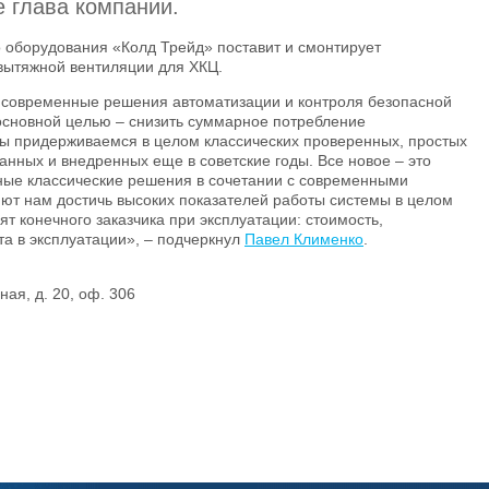
 глава компании.
 оборудования «Колд Трейд» поставит и смонтирует
вытяжной вентиляции для ХКЦ.
современные решения автоматизации и контроля безопасной
основной целью – снизить суммарное потребление
мы придерживаемся в целом классических проверенных, простых
нных и внедренных еще в советские годы. Все новое – это
ные классические решения в сочетании с современными
ют нам достичь высоких показателей работы системы в целом
т конечного заказчика при эксплуатации: стоимость,
та в эксплуатации», – подчеркнул
Павел Клименко
.
ная, д. 20, оф. 306