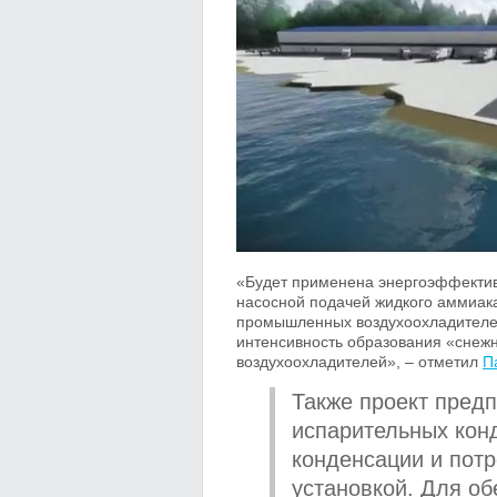
«Будет применена энергоэффекти
насосной подачей жидкого аммиак
промышленных воздухоохладителей 
интенсивность образования «снеж
воздухоохладителей», – отметил
П
Также проект пред
испарительных кон
конденсации и пот
установкой. Для об