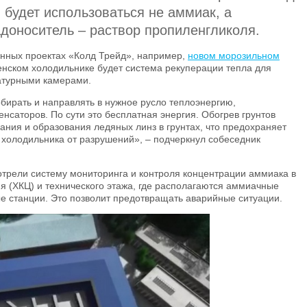
) будет использоваться не аммиак, а
доноситель – раствор пропиленгликоля.
анных проектах «Колд Трейд», например,
новом морозильном
енском холодильнике будет система рекуперации тепла для
ратурными камерами.
бирать и направлять в нужное русло теплоэнергию,
нсаторов. По сути это бесплатная энергия. Обогрев грунтов
ния и образования ледяных линз в грунтах, что предохраняет
холодильника от разрушений», – подчеркнул собеседник
отрели систему мониторинга и контроля концентрации аммиака в
 (ХКЦ) и технического этажа, где располагаются аммиачные
е станции. Это позволит предотвращать аварийные ситуации.