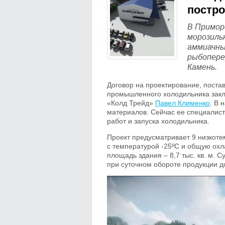
постро
В Примор
морозиль
аммиачны
рыбопере
Камень.
Договор на проектирование, поста
промышленного холодильника закл
«Колд Трейд»
Павел Клименко
. В 
материалов. Сейчас ее специалист
работ и запуска холодильника.
Проект предусматривает 9 низкот
с температурой -25ºС и общую ох
площадь здания – 8,7 тыс. кв. м. 
при суточном обороте продукции до