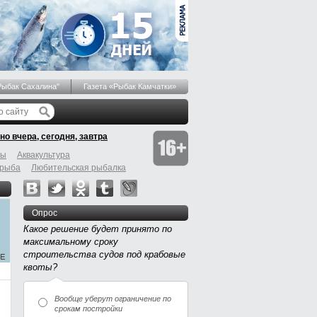
Рыбак Сахалина"
Газета «Рыбак Камчатки»
но вчера, сегодня, завтра
бы
Аквакультура
 рыба
Любительская рыбалка
Опрос
Какое решение будет принято по
максимальному сроку
строительства судов под крабовые
квоты?
Вообще уберут ограничение по
срокам постройки