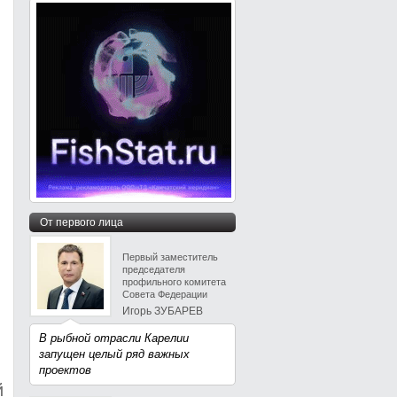
От первого лица
Первый заместитель
председателя
профильного комитета
Совета Федерации
Игорь ЗУБАРЕВ
В рыбной отрасли Карелии
запущен целый ряд важных
проектов
й