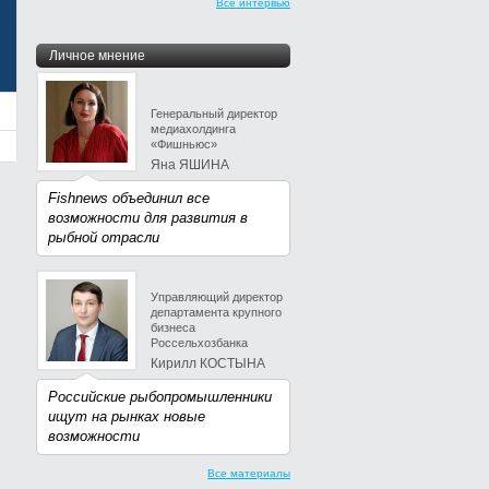
Все интервью
Личное мнение
Генеральный директор
медиахолдинга
«Фишньюс»
Яна ЯШИНА
Fishnews объединил все
возможности для развития в
рыбной отрасли
Управляющий директор
департамента крупного
бизнеса
Россельхозбанка
Кирилл КОСТЫНА
Российские рыбопромышленники
ищут на рынках новые
возможности
Все материалы