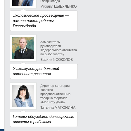
Главрыбвода
Михаил ЦЫБУЛЕНКО
Экологическое просвещение —
важная часть работы
Главрыбвода
Заместитель
руководителя
Федерального агентства
по рыболовству
Василий СОКОЛОВ
У аквакультуры большой
потенциал развития
Директор категории
«свежие
продовольственные
товары» формата
«Магнит у дома»
Татьяна МАТЮНИНА
Готовы обсуждать долгосрочные
проекты с рыбаками