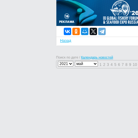
Назад
Поиск по дате /
Календарь новостей
1
2
3
4
5
6
7
8
9
10