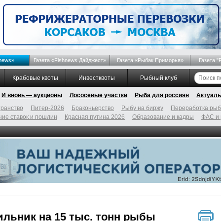
news»
Газета «Fishnews Дайджест»
Газета «Рыбак Приморья»
Газета "
Крабовые квоты
Инвестквоты
Рыбный клуб
И вновь — аукционы
Лососевые участки
Рыба для россиян
Актуаль
ранство
Питер-2026
Браконьерство
Рыбу на биржу
Переработка ры
ие ставок и пошлин
Красная путина 2026
Образование и кадры
ФАС и
льник на 15 тыс. тонн рыбы