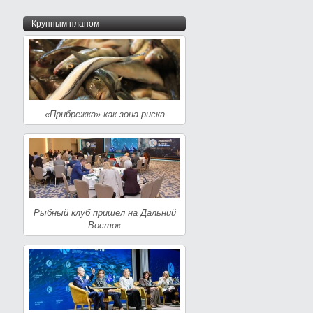
Крупным планом
«Прибрежка» как зона риска
Рыбный клуб пришел на Дальний
Восток