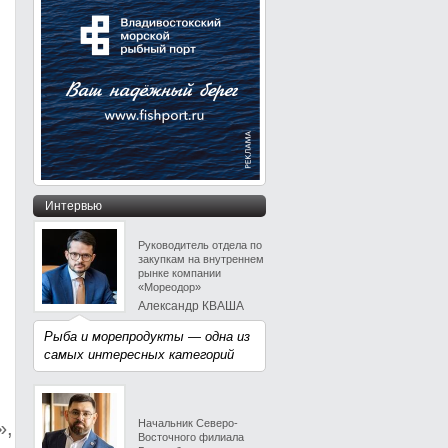
Интервью
Руководитель отдела по
закупкам на внутреннем
рынке компании
«Мореодор»
Александр КВАША
Рыба и морепродукты — одна из
самых интересных категорий
»,
Начальник Северо-
Восточного филиала