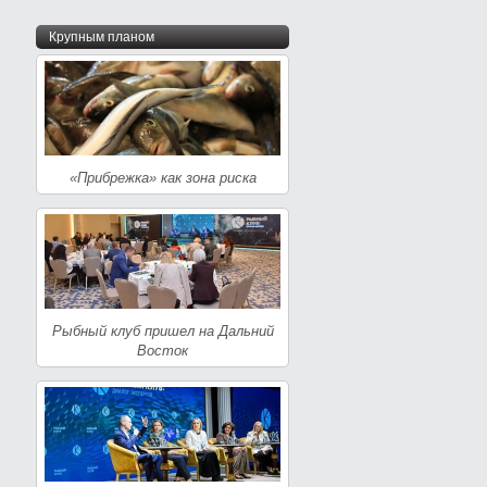
Крупным планом
«Прибрежка» как зона риска
Рыбный клуб пришел на Дальний
Восток