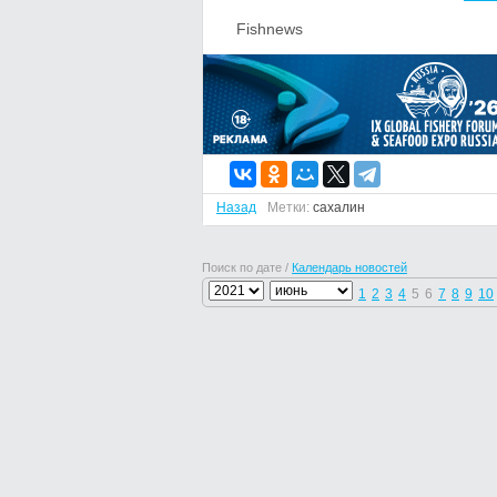
Fishnews
Назад
Метки:
сахалин
Поиск по дате /
Календарь новостей
1
2
3
4
5
6
7
8
9
10