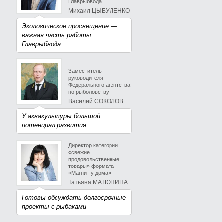
Главрыбвода
Михаил ЦЫБУЛЕНКО
Экологическое просвещение —
важная часть работы
Главрыбвода
Заместитель
руководителя
Федерального агентства
по рыболовству
Василий СОКОЛОВ
У аквакультуры большой
потенциал развития
Директор категории
«свежие
продовольственные
товары» формата
«Магнит у дома»
Татьяна МАТЮНИНА
Готовы обсуждать долгосрочные
проекты с рыбаками