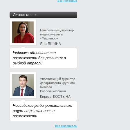
Все интервью
Личное мнение
Генеральный директор
медиахолдинга
«Фишньюс»
Яна ЯШИНА
Fishnews объединил все
возможности для развития в
рыбной отрасли
Управляющий директор
департамента крупного
бизнеса
Россельхозбанка
Кирилл КОСТЫНА
Российские рыбопромышленники
ищут на рынках новые
возможности
Все материалы