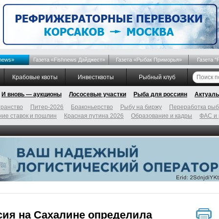
news»
Газета «Fishnews Дайджест»
Газета «Рыбак Приморья»
Газета "
Крабовые квоты
Инвестквоты
Рыбный клуб
И вновь — аукционы
Лососевые участки
Рыба для россиян
Актуаль
ранство
Питер-2026
Браконьерство
Рыбу на биржу
Переработка ры
ие ставок и пошлин
Красная путина 2026
Образование и кадры
ФАС и
ия на Сахалине определила