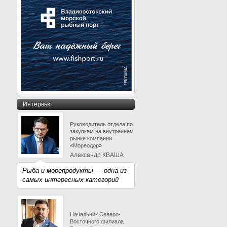
Интервью
Руководитель отдела по
закупкам на внутреннем
рынке компании
«Мореодор»
Александр КВАША
Рыба и морепродукты — одна из
самых интересных категорий
Начальник Северо-
Восточного филиала