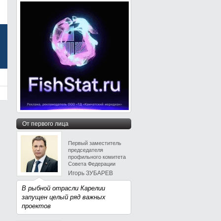
От первого лица
Первый заместитель
председателя
профильного комитета
Совета Федерации
Игорь ЗУБАРЕВ
В рыбной отрасли Карелии
запущен целый ряд важных
проектов