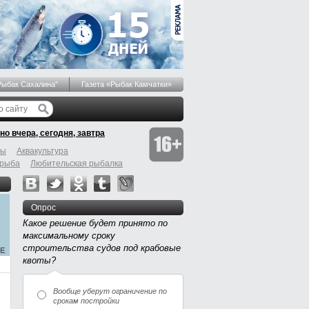
Рыбак Сахалина"
Газета «Рыбак Камчатки»
но вчера, сегодня, завтра
бы
Аквакультура
 рыба
Любительская рыбалка
Опрос
Какое решение будет принято по
максимальному сроку
строительства судов под крабовые
квоты?
Вообще уберут ограничение по
срокам постройки