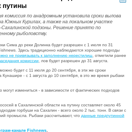
к путины
я комиссия по анадромным установила сроки вылова
на Южных Курилах, а также на локальном участке
-Сахалинской подзоны. Решение принято по
нному рыболовству.
еки Сима до реки Долинка будет разрешен с 1 июля по 31
 Fishnews. Здесь традиционно наблюдаются хорошие подходы
ожно не привязывать к заполнению нерестилищ
, отметили ранее
заседания комиссии
, лов будет разрешен до 31 августа.
можно будет с 11 июля до 20 сентября, в эти же сроки
 Кунашире - с 1 августа до 10 сентября, в это же время рыбаки
 могут измениться - в зависимости от фактических подходов
ососей в Сахалинской области на путину составляет около 45
дходам горбуши на Сахалин - всего около 2 тыс. тонн. В связи с
ний промысла. Рыбаки рассчитывают, что
данные предпутинной
еграм-канале
Fishnews
.