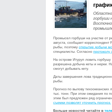
графи
Областна
горбуши 
Восточно
промышле
Промысел горбуши на участке от р
августа, сообщает корреспондент
рыбы, поэтому
открытие добычи м
специалисты. Согласно
протоколу 
На острове Итуруп ловить горбушу 
разрешена добыча кеты и нерки. На
смогут добывать кету.
Даты завершения лова традиционно
рыбы.
Прогноз по вылову тихоокеанских л
тыс. тонн. При этом ожидания по по
этим был предложен ряд ограниче
съемки позволят уточнить прогноз.
Больше новостей читайте в
тел