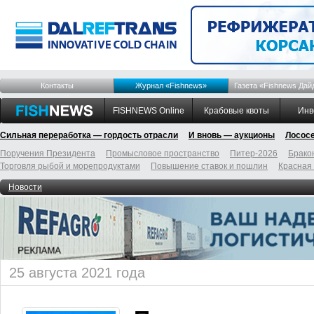
Контакты
Журнал «Fishnews»
Газета «Fishnews Дай
FISHNEWS Online
Крабовые квоты
Инв
Сильная переработка — гордость отрасли
И вновь — аукционы
Лосос
Поручения Президента
Промысловое пространство
Питер-2026
Брако
Торговля рыбой и морепродуктами
Повышение ставок и пошлин
Красная
Новости
25 августа 2021 года