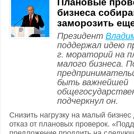
Плановые пров
бизнеса собир
заморозить еще
Президент
Влади
поддержал идею п
г. мораторий на п
малого бизнеса. 
предприниматель
быть важнейшей
общегосударствен
подчеркнул он.
Снизить нагрузку на малый бизне
отказ от плановых проверок. «По
предложение продлить на следующ