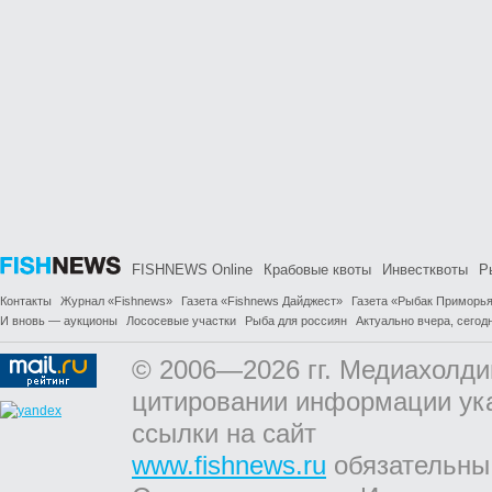
FISHNEWS Online
Крабовые квоты
Инвестквоты
Р
Контакты
Журнал «Fishnews»
Газета «Fishnews Дайджест»
Газета «Рыбак Приморь
И вновь — аукционы
Лососевые участки
Рыба для россиян
Актуально вчера, сегодн
© 2006—2026 гг. Медиахолди
цитировании информации ук
ссылки на сайт
www.fishnews.ru
обязательны