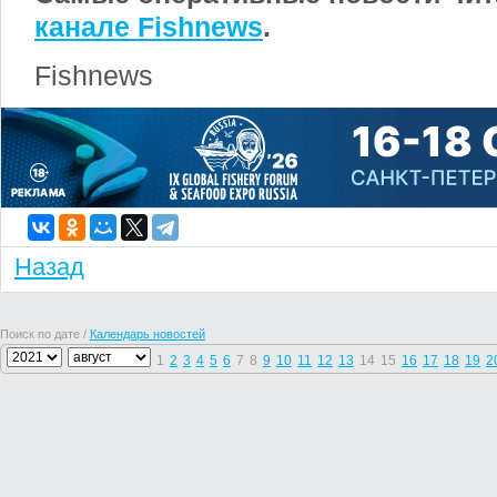
канале Fishnews
.
Fishnews
Назад
Поиск по дате /
Календарь новостей
1
2
3
4
5
6
7
8
9
10
11
12
13
14
15
16
17
18
19
2