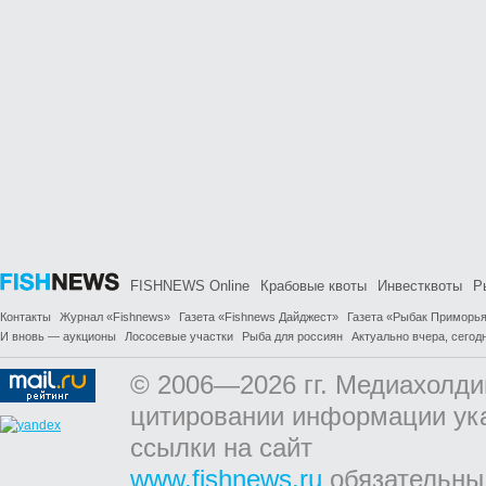
FISHNEWS Online
Крабовые квоты
Инвестквоты
Р
Контакты
Журнал «Fishnews»
Газета «Fishnews Дайджест»
Газета «Рыбак Приморь
И вновь — аукционы
Лососевые участки
Рыба для россиян
Актуально вчера, сегодн
© 2006—2026 гг. Медиахолди
цитировании информации ук
ссылки на сайт
www.fishnews.ru
обязательны