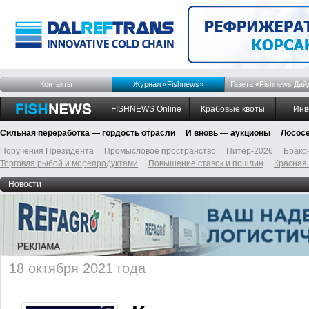
Контакты
Журнал «Fishnews»
Газета «Fishnews Дай
FISHNEWS Online
Крабовые квоты
Инв
Сильная переработка — гордость отрасли
И вновь — аукционы
Лосос
Поручения Президента
Промысловое пространство
Питер-2026
Брако
Торговля рыбой и морепродуктами
Повышение ставок и пошлин
Красная
Новости
18 октября 2021 года