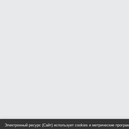
Электронный ресурс (Сайт) использует cookies и метрические прогр