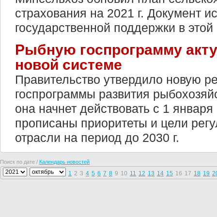
страхования на 2021 г. Документ и
государственной поддержки в этой
Рыбную госпрограмму акту
новой системе
Правительство утвердило новую р
госпрограммы развития рыбохозяйс
она начнет действовать с 1 января 
прописаны приоритеты и цели рег
отрасли на период до 2030 г.
Поиск по дате /
Календарь новостей
1
2
3
4
5
6
7
8
9
10
11
12
13
14
15
16
17
18
19
2