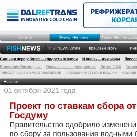
Контакты
Журнал «Fishnews»
Газета «Fishnews Дай
FISHNEWS Online
Крабовые квоты
Инв
Сильная переработка — гордость отрасли
И вновь — аукционы
Лосос
Поручения Президента
Промысловое пространство
Питер-2026
Брако
Торговля рыбой и морепродуктами
Повышение ставок и пошлин
Красная
Новости
01 октября 2021 года
Проект по ставкам сбора о
Госдуму
Правительство одобрило изменени
по сбору за пользование водными 