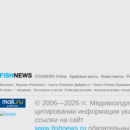
FISHNEWS Online
Крабовые квоты
Инвестквоты
Р
Контакты
Журнал «Fishnews»
Газета «Fishnews Дайджест»
Газета «Рыбак Приморь
И вновь — аукционы
Лососевые участки
Рыба для россиян
Актуально вчера, сегодн
© 2006—2026 гг. Медиахолди
цитировании информации ук
ссылки на сайт
www.fishnews.ru
обязательны