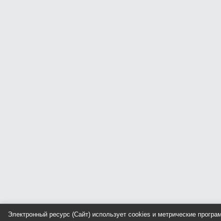
Электронный ресурс (Сайт) использует cookies и метрические прогр