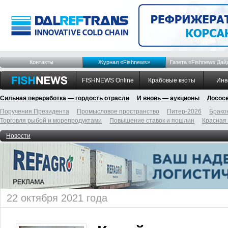
Контакты
Журнал «Fishnews»
Газета «Fishnews Дай
FISHNEWS Online
Крабовые квоты
Инв
Сильная переработка — гордость отрасли
И вновь — аукционы
Лосос
Поручения Президента
Промысловое пространство
Питер-2026
Брако
Торговля рыбой и морепродуктами
Повышение ставок и пошлин
Красная
Новости
22 октября 2021 года