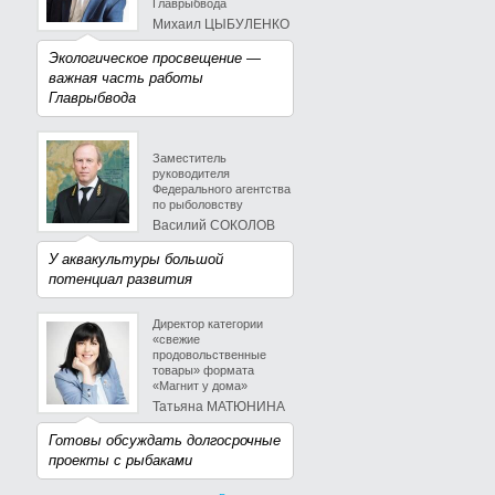
Главрыбвода
Михаил ЦЫБУЛЕНКО
Экологическое просвещение —
важная часть работы
Главрыбвода
Заместитель
руководителя
Федерального агентства
по рыболовству
Василий СОКОЛОВ
У аквакультуры большой
потенциал развития
Директор категории
«свежие
продовольственные
товары» формата
«Магнит у дома»
Татьяна МАТЮНИНА
Готовы обсуждать долгосрочные
проекты с рыбаками