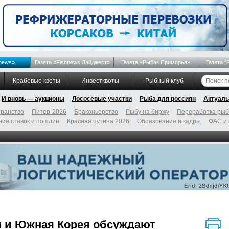
news»
Газета «Fishnews Дайджест»
Газета «Рыбак Приморья»
Газета "
Крабовые квоты
Инвестквоты
Рыбный клуб
И вновь — аукционы
Лососевые участки
Рыба для россиян
Актуаль
ранство
Питер-2026
Браконьерство
Рыбу на биржу
Переработка ры
ие ставок и пошлин
Красная путина 2026
Образование и кадры
ФАС и
я и Южная Корея обсуждают