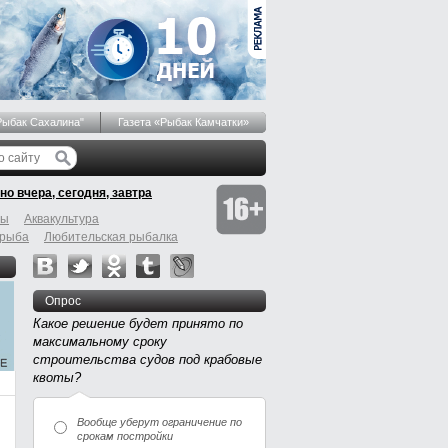
Рыбак Сахалина"
Газета «Рыбак Камчатки»
но вчера, сегодня, завтра
бы
Аквакультура
 рыба
Любительская рыбалка
Опрос
Какое решение будет принято по
максимальному сроку
строительства судов под крабовые
квоты?
Вообще уберут ограничение по
срокам постройки