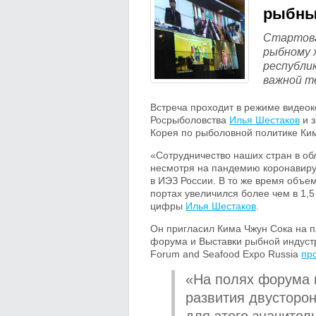
рыбны
Стартова
рыбному 
республик
важной т
Встреча проходит в режиме видео
Росрыболовства
Илья Шестаков
и з
Корея по рыболовной политике Ким
«Сотрудничество наших стран в обл
несмотря на пандемию коронавирус
в ИЭЗ России. В то же время объем
портах увеличился более чем в 1,5
цифры
Илья Шестаков
.
Он пригласил Кима Чжун Сока на
форума и Выставки рыбной индустр
Forum and Seafood Expo Russia
пр
«На полях форума 
развития двусторон