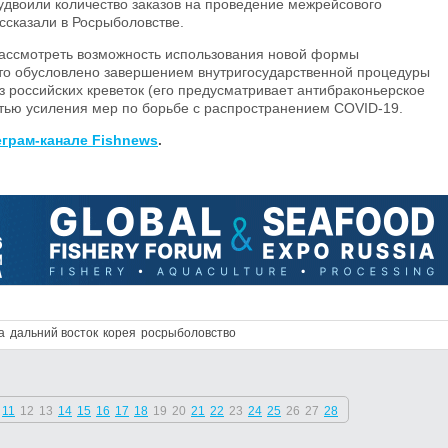
удвоили количество заказов на проведение межрейсового
ссказали в Росрыболовстве.
рассмотреть возможность использования новой формы
Это обусловлено завершением внутригосударственной процедуры
з российских креветок (его предусматривает антибраконьерское
тью усиления мер по борьбе с распространением COVID-19.
еграм-канале Fishnews
.
а
дальний восток
корея
росрыболовство
11
12
13
14
15
16
17
18
19
20
21
22
23
24
25
26
27
28