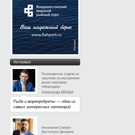
Интервью
Руководитель отдела по
закупкам на внутреннем
рынке компании
«Мореодор»
Александр КВАША
Рыба и морепродукты — одна из
самых интересных категорий
Начальник Северо-
Восточного филиала