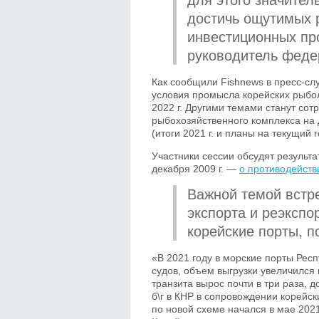
для этого значител
достичь ощутимых 
инвестиционных пр
руководитель федер
Как сообщили Fishnews в пресс-сл
условия промысла корейских рыбол
2022 г. Другими темами станут сот
рыбохозяйственного комплекса на 
(итоги 2021 г. и планы на текущий г
Участники сессии обсудят результ
декабря 2009 г. —
о противодейст
Важной темой встре
экспорта и реэкспо
корейские порты, п
«В 2021 году в морские порты Рес
судов, объем выгрузки увеличился 
транзита вырос почти в три раза, д
б\г в КНР в сопровождении корейс
по новой схеме начался в мае 2021