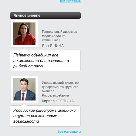
Все интервью
Личное мнение
Генеральный директор
медиахолдинга
«Фишньюс»
Яна ЯШИНА
Fishnews объединил все
возможности для развития в
рыбной отрасли
Управляющий директор
департамента крупного
бизнеса
Россельхозбанка
Кирилл КОСТЫНА
Российские рыбопромышленники
ищут на рынках новые
возможности
Все материалы