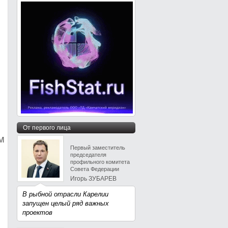
От первого лица
м
Первый заместитель
председателя
профильного комитета
Совета Федерации
Игорь ЗУБАРЕВ
В рыбной отрасли Карелии
запущен целый ряд важных
проектов