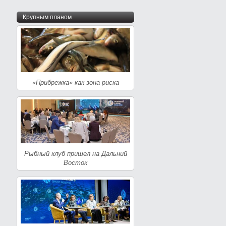
Крупным планом
«Прибрежка» как зона риска
Рыбный клуб пришел на Дальний
Восток