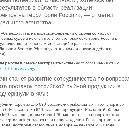
ьный потенциал. В частности, хотелось бы
результатов в области реализации
оектов на территории России», — отметил
ального агентства.
ужбе ведомства, на видеоконференции стороны согласуют
овных судов в исключительной экономической зоне России в
рудничество по вопросам инвестиций в развитие
Дальнем Востоке РФ и научно-техническое взаимодействие
од).
аты работы в рамках межправительственного соглашения от 22
вии ННН-промыслу
.
чи станет развитие сотрудничества по вопроса
рта поставок российской рыбной продукции в
одчеркнули в ФАР.
публики Корея зашло 590 российских рыболовных и транспортных
на 63% и составил 846 тыс. тонн продукции. Расчетный объем
о 500 тыс. тонн, в том числе 128 тыс. тонн — реэкспорт минтая
ких сертификатов здоровья и происхождения. Реэкспорт минтая
 года, достигнув своего пика в ноябре — декабре 2021 года.