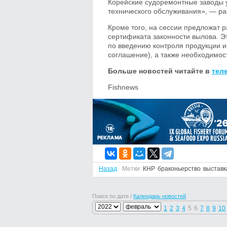
Корейские судоремонтные заводы 
технического обслуживания», — ра
Кроме того, на сессии предложат 
сертификата законности вылова. 
по введению контроля продукции и
соглашение), а также необходимос
Больше новостей читайте в
тел
Fishnews
Назад
Метки:
КНР
браконьерство
выставк
Поиск по дате /
Календарь новостей
1
2
3
4
5
6
7
8
9
10