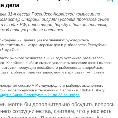
е дела
ла 31-я сессия Российско-Корейской комиссии по
хозяйству. Стороны обсудят условия промысла судов
и в водах РФ, инвестиции, борьбу с браконьерством,
емой станут рыбные поставки.
конференции, делегации возглавляют руководитель
аместитель министра морских дел и рыболовства Республики
 Чжун Сок.
асти рыбного хозяйства в 2021 году устойчиво развивалось,
а. Корейские рыбаки смогли увеличить освоение квоты вылова
 выгрузки продукции российского рыболовства в корейских
 раза, а объем транзита вырос почти в три раза», — привел
 пленарную сессию V Международного рыбопромышленного
ии, морепродуктов и технологий. Напомним, Global Fishery
ойдут в Санкт-Петербурге с 21 по 23 сентября
.
мы могли бы дополнительно обсудить вопросы
него сотрудничества, считаем, что у нас есть