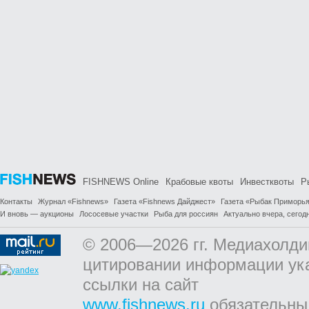
FISHNEWS Online
Крабовые квоты
Инвестквоты
Р
Контакты
Журнал «Fishnews»
Газета «Fishnews Дайджест»
Газета «Рыбак Приморь
И вновь — аукционы
Лососевые участки
Рыба для россиян
Актуально вчера, сегодн
© 2006—2026 гг. Медиахолди
цитировании информации ук
ссылки на сайт
www.fishnews.ru
обязательны