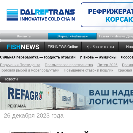
Контакты
Журнал «Fishnews»
Газета «Fishnews Дай
FISHNEWS Online
Крабовые квоты
Инв
Сильная переработка — гордость отрасли
И вновь — аукционы
Лосос
Поручения Президента
Промысловое пространство
Питер-2026
Брако
Торговля рыбой и морепродуктами
Повышение ставок и пошлин
Красная
Новости
26 декабря 2023 года