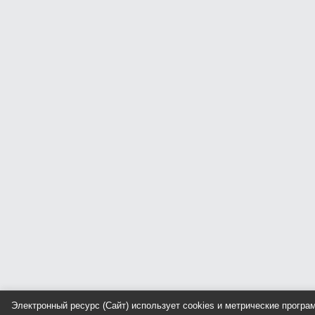
Электронный ресурс (Сайт) использует cookies и метрические прогр