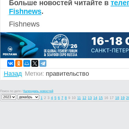
Больше новостей читайте в
теле
Fishnews
.
Fishnews
Назад
Метки:
правительство
Поиск по дате /
Календарь новостей
1
2
3
4
5
6
7
8
9
10
11
12
13
14
15
16
17
18
19
2