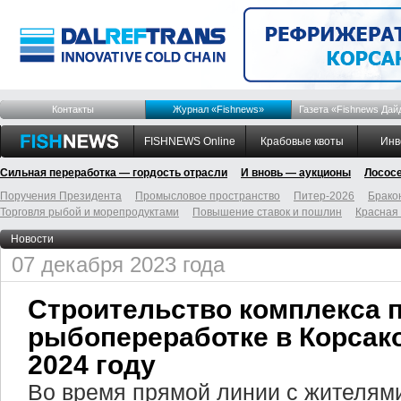
Контакты
Журнал «Fishnews»
Газета «Fishnews Дай
FISHNEWS Online
Крабовые квоты
Инв
Сильная переработка — гордость отрасли
И вновь — аукционы
Лосос
Поручения Президента
Промысловое пространство
Питер-2026
Брако
Торговля рыбой и морепродуктами
Повышение ставок и пошлин
Красная
Новости
07 декабря 2023 года
Строительство комплекса 
рыбопереработке в Корсако
2024 году
Во время прямой линии с жителями