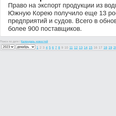
Право на экспорт продукции из во
Южную Корею получило еще 13 ро
предприятий и судов. Всего в обн
более 900 поставщиков.
Поиск по дате /
Календарь новостей
1
2
3
4
5
6
7
8
9
10
11
12
13
14
15
16
17
18
19
2