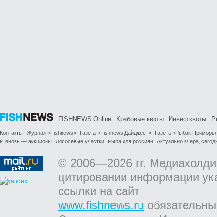
FISHNEWS Online
Крабовые квоты
Инвестквоты
Р
Контакты
Журнал «Fishnews»
Газета «Fishnews Дайджест»
Газета «Рыбак Приморь
И вновь — аукционы
Лососевые участки
Рыба для россиян
Актуально вчера, сегодн
© 2006—2026 гг. Медиахолди
цитировании информации ук
ссылки на сайт
www.fishnews.ru
обязательны