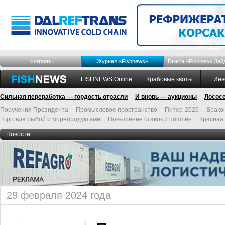
Контакты
Журнал «Fishnews»
Газета «Fishnews Дай
FISHNEWS Online
Крабовые квоты
Инв
Сильная переработка — гордость отрасли
И вновь — аукционы
Лосос
Поручения Президента
Промысловое пространство
Питер-2026
Брако
Торговля рыбой и морепродуктами
Повышение ставок и пошлин
Красная
Новости
29 февраля 2024 года