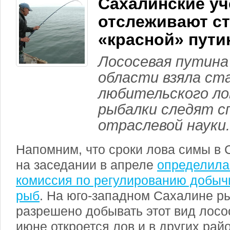
Сахалинские у
отслеживают ст
«красной» пут
Лососевая путина
области взяла с
любительского ло
рыбалки следят 
отраслевой науки.
Напомним, что сроки лова симы в 
на заседании в апреле
определила
комиссия по регулированию добыч
рыб
. На юго-западном Сахалине 
разрешено добывать этот вид лосос
июне откроется лов и в других рай