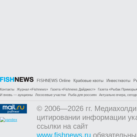
FISHNEWS Online
Крабовые квоты
Инвестквоты
Р
Контакты
Журнал «Fishnews»
Газета «Fishnews Дайджест»
Газета «Рыбак Приморь
И вновь — аукционы
Лососевые участки
Рыба для россиян
Актуально вчера, сегодн
© 2006—2026 гг. Медиахолди
цитировании информации ук
ссылки на сайт
www.fishnews.ru
обязательны