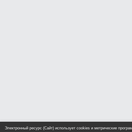
Электронный ресурс (Сайт) использует cookies и метрические прогр