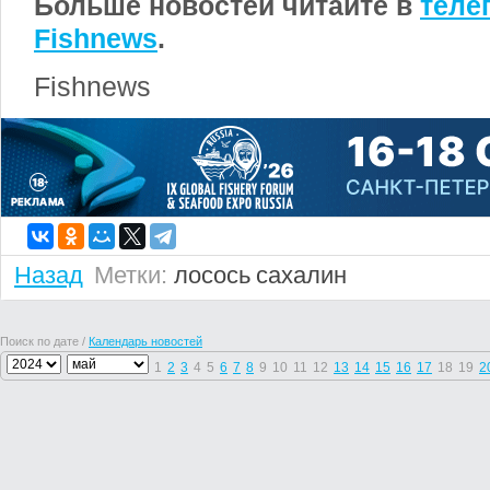
Больше новостей читайте в
теле
Fishnews
.
Fishnews
Назад
Метки:
лосось
сахалин
Поиск по дате /
Календарь новостей
1
2
3
4
5
6
7
8
9
10
11
12
13
14
15
16
17
18
19
2