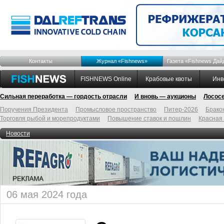
Контакты
Журнал «Fishnews»
Газета «Fishnews Дай
FISHNEWS Online
Крабовые квоты
Инв
Сильная переработка — гордость отрасли
И вновь — аукционы
Лосос
Поручения Президента
Промысловое пространство
Питер-2026
Брако
Торговля рыбой и морепродуктами
Повышение ставок и пошлин
Красная
Новости
06 мая 2024 года