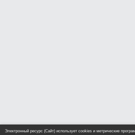
Электронный ресурс (Сайт) использует cookies и метрические прогр