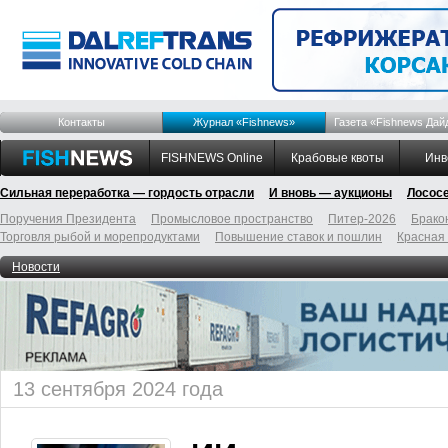
Контакты
Журнал «Fishnews»
Газета «Fishnews Дай
FISHNEWS Online
Крабовые квоты
Инв
Сильная переработка — гордость отрасли
И вновь — аукционы
Лосос
Поручения Президента
Промысловое пространство
Питер-2026
Брако
Торговля рыбой и морепродуктами
Повышение ставок и пошлин
Красная
Новости
13 сентября 2024 года