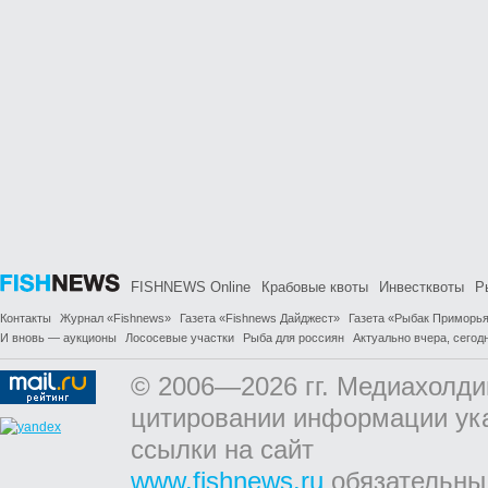
FISHNEWS Online
Крабовые квоты
Инвестквоты
Р
Контакты
Журнал «Fishnews»
Газета «Fishnews Дайджест»
Газета «Рыбак Приморь
И вновь — аукционы
Лососевые участки
Рыба для россиян
Актуально вчера, сегодн
© 2006—2026 гг. Медиахолди
цитировании информации ук
ссылки на сайт
www.fishnews.ru
обязательны