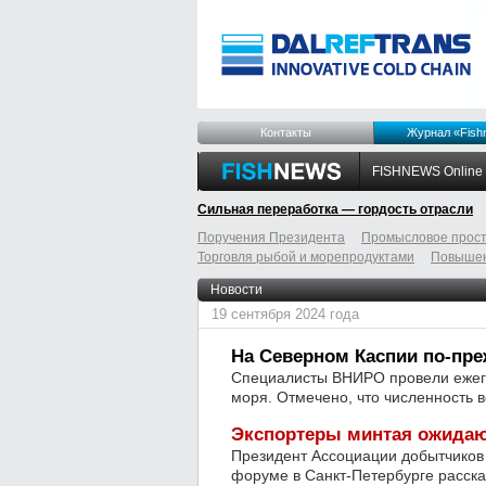
Контакты
Журнал «Fish
FISHNEWS Online
Сильная переработка — гордость отрасли
Поручения Президента
Промысловое прост
Торговля рыбой и морепродуктами
Повышен
odnoklassniki
tumblr
livejournal
Новости
19 сентября 2024 года
На Северном Каспии по-пр
Специалисты ВНИРО провели ежего
моря. Отмечено, что численность в
Экспортеры минтая ожидаю
Президент Ассоциации добытчико
форуме в Санкт-Петербурге расска