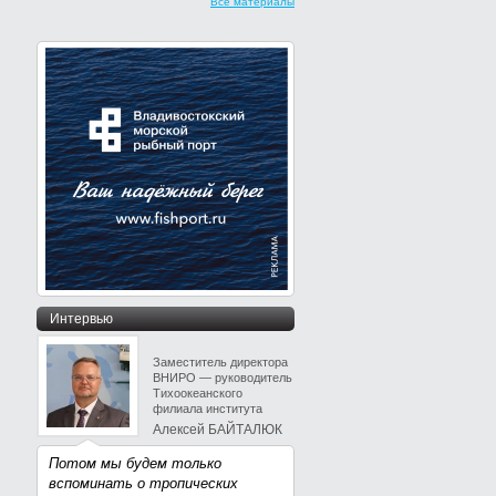
Все материалы
Интервью
Заместитель директора
ВНИРО — руководитель
Тихоокеанского
филиала института
Алексей БАЙТАЛЮК
Потом мы будем только
вспоминать о тропических