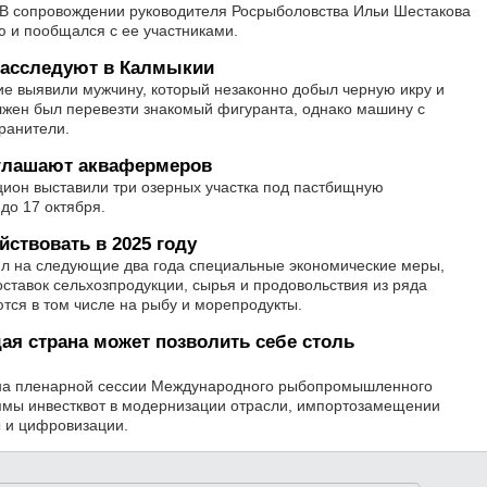
 В сопровождении руководителя Росрыболовства Ильи Шестакова
 и пообщался с ее участниками.
расследуют в Калмыкии
е выявили мужчину, который незаконно добыл черную икру и
олжен был перевезти знакомый фигуранта, однако машину с
ранители.
иглашают аквафермеров
цион выставили три озерных участка под пастбищную
 до 17 октября.
ствовать в 2025 году
л на следующие два года специальные экономические меры,
оставок сельхозпродукции, сырья и продовольствия из ряда
тся в том числе на рыбу и морепродукты.
ая страна может позволить себе столь
а пленарной сессии Международного рыбопромышленного
ммы инвестквот в модернизации отрасли, импортозамещении
ы и цифровизации.