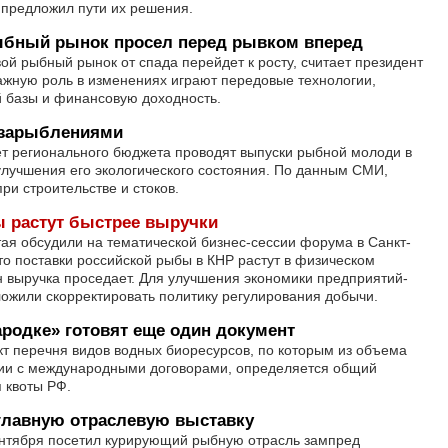
 предложил пути их решения.
ыбный рынок просел перед рывком вперед
ой рыбный рынок от спада перейдет к росту, считает президент
важную роль в изменениях играют передовые технологии,
 базы и финансовую доходность.
 зарыблениями
ет регионального бюджета проводят выпуски рыбной молоди в
лучшения его экологического состояния. По данным СМИ,
ри строительстве и стоков.
 растут быстрее выручки
ая обсудили на тематической бизнес-сессии форума в Санкт-
то поставки российской рыбы в КНР растут в физическом
н выручка проседает. Для улучшения экономики предприятий-
ожили скорректировать политику регулирования добычи.
родке» готовят еще один документ
т перечня видов водных биоресурсов, по которым из объема
твии с международными договорами, определяется общий
 квоты РФ.
главную отраслевую выставку
сентября посетил курирующий рыбную отрасль зампред