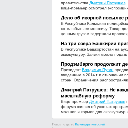
правительства
Дмитрий Патрушев
.
вице-премьер осмотрел экспозицию
Дело об икорной посылке 
В Республике Калмыкия полицейски
хотел сбыть ее москвичу. Товар д
ценным грузом задержали правоох
На три озера Башкирии пр
В Республике Башкортостан на аук
аквакультуру. Заявки можно подать
Продэмбарго продолжит дей
Президент
Владимир Путин
продли
введенные в 2014 г. в отношении п
стран. Ограничения распространяю
Дмитрий Патрушев: Не кажд
масштабную реформу
Вице-премьер
Дмитрий Патрушев
н
форума заявил об успехах програ
мальков и кормов для аквакультур
Поиск по дате /
Календарь новостей