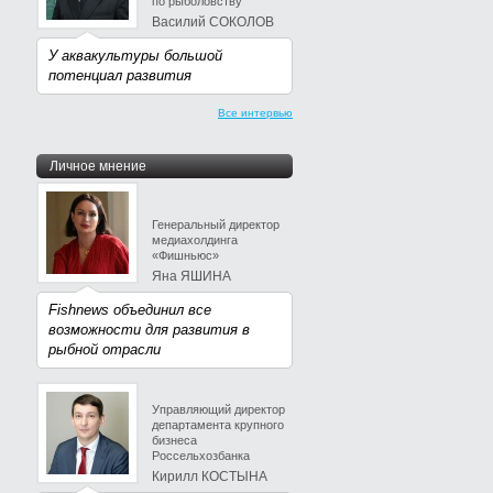
по рыболовству
Василий СОКОЛОВ
У аквакультуры большой
потенциал развития
Все интервью
Личное мнение
Генеральный директор
медиахолдинга
«Фишньюс»
Яна ЯШИНА
Fishnews объединил все
возможности для развития в
рыбной отрасли
Управляющий директор
департамента крупного
бизнеса
Россельхозбанка
Кирилл КОСТЫНА