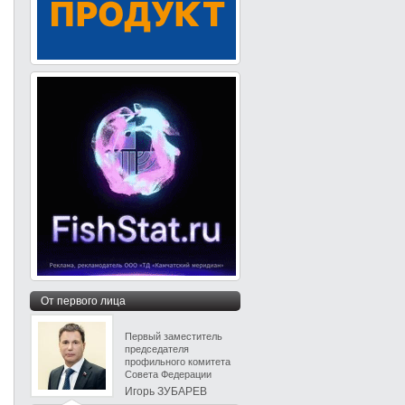
От первого лица
Первый заместитель
председателя
профильного комитета
Совета Федерации
Игорь ЗУБАРЕВ