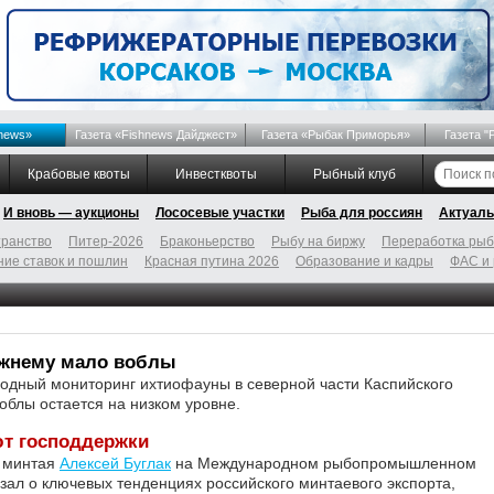
news»
Газета «Fishnews Дайджест»
Газета «Рыбак Приморья»
Газета "
Крабовые квоты
Инвестквоты
Рыбный клуб
И вновь — аукционы
Лососевые участки
Рыба для россиян
Актуаль
ранство
Питер-2026
Браконьерство
Рыбу на биржу
Переработка ры
ие ставок и пошлин
Красная путина 2026
Образование и кадры
ФАС и
ежнему мало воблы
дный мониторинг ихтиофауны в северной части Каспийского
облы остается на низком уровне.
т господдержки
в минтая
Алексей Буглак
на Международном рыбопромышленном
зал о ключевых тенденциях российского минтаевого экспорта,