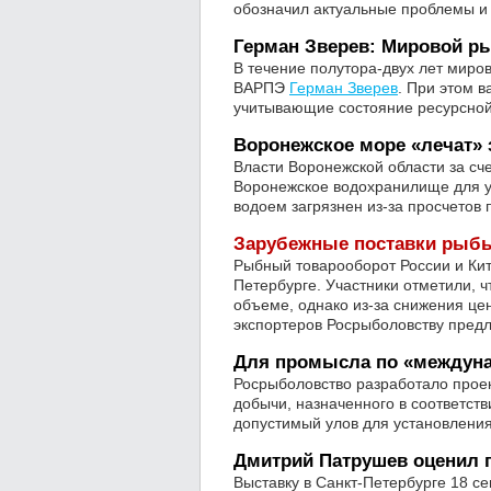
обозначил актуальные проблемы и
Герман Зверев: Мировой р
В течение полутора-двух лет миров
ВАРПЭ
Герман Зверев
. При этом 
учитывающие состояние ресурсной
Воронежское море «лечат»
Власти Воронежской области за сч
Воронежское водохранилище для у
водоем загрязнен из-за просчетов п
Зарубежные поставки рыбы
Рыбный товарооборот России и Кит
Петербурге. Участники отметили, ч
объеме, однако из-за снижения це
экспортеров Росрыболовству предл
Для промысла по «междуна
Росрыболовство разработало проек
добычи, назначенного в соответс
допустимый улов для установления
Дмитрий Патрушев оценил 
Выставку в Санкт-Петербурге 18 