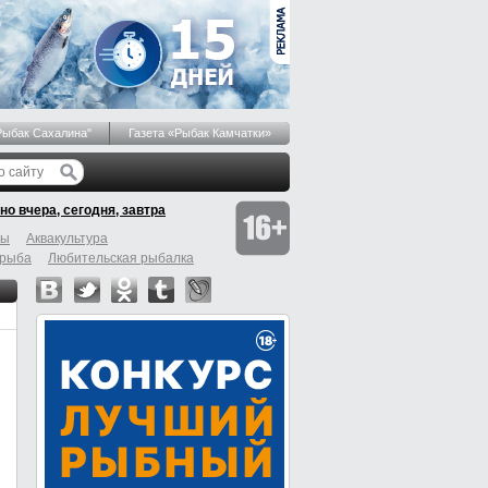
Рыбак Сахалина"
Газета «Рыбак Камчатки»
но вчера, сегодня, завтра
бы
Аквакультура
 рыба
Любительская рыбалка