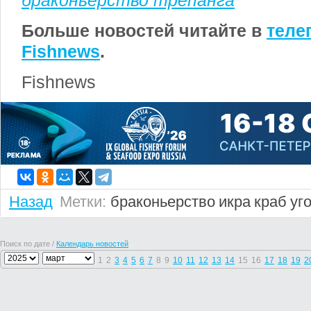
браконьерство трепанга
Больше новостей читайте в
теле
Fishnews
.
Fishnews
Назад
Метки:
браконьерство
икра
краб
уг
Поиск по дате /
Календарь новостей
1
2
3
4
5
6
7
8
9
10
11
12
13
14
15
16
17
18
19
2