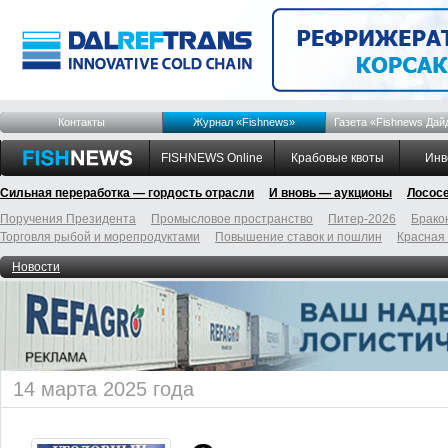
Контакты
Журнал «Fishnews»
Газета «Fishnews Дай
FISHNEWS Online
Крабовые квоты
Инв
Сильная переработка — гордость отрасли
И вновь — аукционы
Лосос
Поручения Президента
Промысловое пространство
Питер-2026
Брако
Торговля рыбой и морепродуктами
Повышение ставок и пошлин
Красная
Новости
14 марта 2025 года