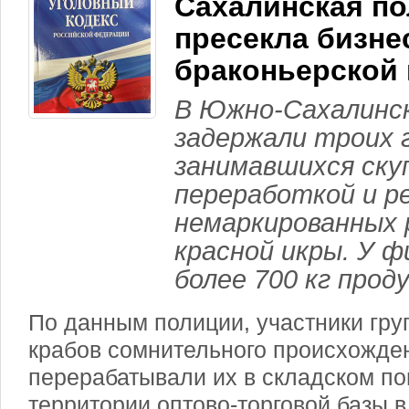
Сахалинская п
пресекла бизне
браконьерской
В Южно-Сахалинск
задержали троих 
занимавшихся ску
переработкой и р
немаркированных 
красной икры. У 
более 700 кг прод
По данным полиции, участники гру
крабов сомнительного происхожде
перерабатывали их в складском п
территории оптово-торговой базы 