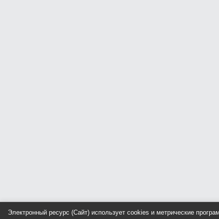
Электронный ресурс (Сайт) использует cookies и метрические прогр