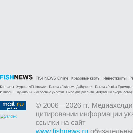
FISHNEWS Online
Крабовые квоты
Инвестквоты
Р
Контакты
Журнал «Fishnews»
Газета «Fishnews Дайджест»
Газета «Рыбак Приморь
И вновь — аукционы
Лососевые участки
Рыба для россиян
Актуально вчера, сегодн
© 2006—2026 гг. Медиахолди
цитировании информации ук
ссылки на сайт
www.fishnews.ru
обязательны