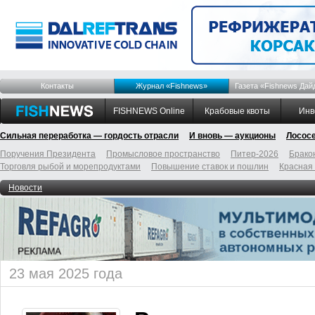
Контакты
Журнал «Fishnews»
Газета «Fishnews Дай
FISHNEWS Online
Крабовые квоты
Инв
Сильная переработка — гордость отрасли
И вновь — аукционы
Лосос
Поручения Президента
Промысловое пространство
Питер-2026
Брако
Торговля рыбой и морепродуктами
Повышение ставок и пошлин
Красная
Новости
23 мая 2025 года