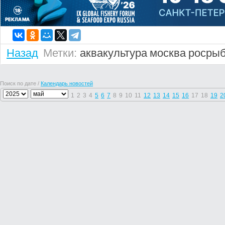
Назад
Метки:
аквакультура
москва
росрыб
Поиск по дате /
Календарь новостей
1
2
3
4
5
6
7
8
9
10
11
12
13
14
15
16
17
18
19
2