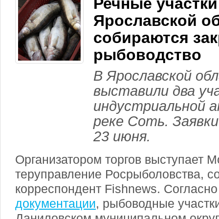
Речные участки
Ярославской о
собираются зак
рыбоводство
В Ярославской об
выставили два уч
индустриальной а
реке Соть. Заявк
23 июня.
Организатором торгов выступает М
теруправление Росрыболовства, с
корреспондент Fishnews. Согласн
документации
, рыбоводные участк
Даниловском муниципальном округ