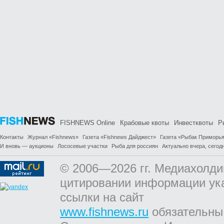
FISHNEWS Online
Крабовые квоты
Инвестквоты
Р
Контакты
Журнал «Fishnews»
Газета «Fishnews Дайджест»
Газета «Рыбак Приморь
И вновь — аукционы
Лососевые участки
Рыба для россиян
Актуально вчера, сегодн
© 2006—2026 гг. Медиахолди
цитировании информации ук
ссылки на сайт
www.fishnews.ru
обязательны