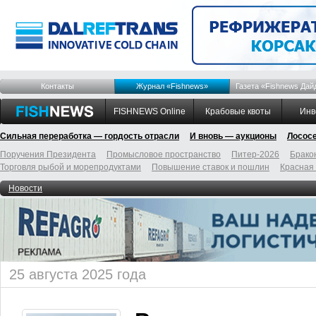
Контакты
Журнал «Fishnews»
Газета «Fishnews Дай
FISHNEWS Online
Крабовые квоты
Инв
Сильная переработка — гордость отрасли
И вновь — аукционы
Лосос
Поручения Президента
Промысловое пространство
Питер-2026
Брако
Торговля рыбой и морепродуктами
Повышение ставок и пошлин
Красная
Новости
25 августа 2025 года