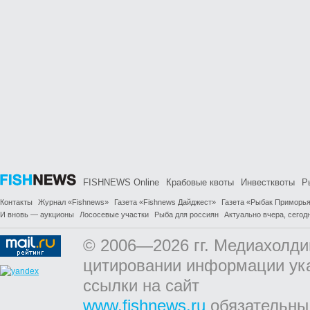
FISHNEWS Online
Крабовые квоты
Инвестквоты
Р
Контакты
Журнал «Fishnews»
Газета «Fishnews Дайджест»
Газета «Рыбак Приморь
И вновь — аукционы
Лососевые участки
Рыба для россиян
Актуально вчера, сегодн
© 2006—2026 гг. Медиахолди
цитировании информации ук
ссылки на сайт
www.fishnews.ru
обязательны