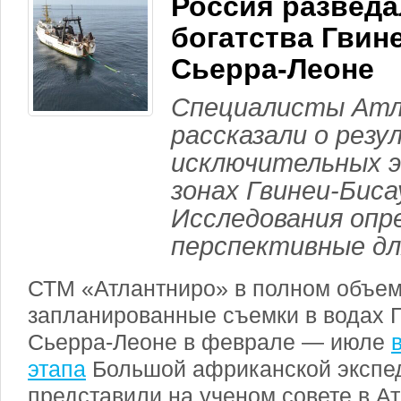
Россия развед
богатства Гвин
Сьерра-Леоне
Специалисты Ат
рассказали о резу
исключительных э
зонах Гвинеи-Биса
Исследования опр
перспективные дл
СТМ «Атлантниро» в полном объем
запланированные съемки в водах Г
Сьерра-Леоне в феврале — июле
этапа
Большой африканской экспед
представили на ученом совете в А