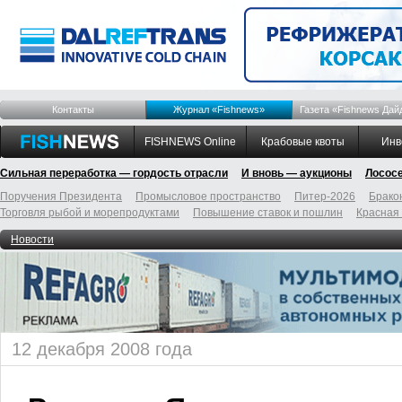
Контакты
Журнал «Fishnews»
Газета «Fishnews Дай
FISHNEWS Online
Крабовые квоты
Инв
Сильная переработка — гордость отрасли
И вновь — аукционы
Лосос
Поручения Президента
Промысловое пространство
Питер-2026
Брако
Торговля рыбой и морепродуктами
Повышение ставок и пошлин
Красная
Новости
12 декабря 2008 года