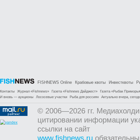
FISHNEWS Online
Крабовые квоты
Инвестквоты
Р
Контакты
Журнал «Fishnews»
Газета «Fishnews Дайджест»
Газета «Рыбак Приморь
И вновь — аукционы
Лососевые участки
Рыба для россиян
Актуально вчера, сегодн
© 2006—2026 гг. Медиахолди
цитировании информации ук
ссылки на сайт
www.fishnews.ru
обязательны