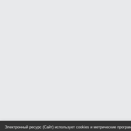
Электронный ресурс (Сайт) использует cookies и метрические прогр