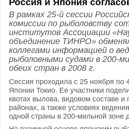
Россия и Япония согласо
В рамках 25-й сессии Российс
комиссии по рыболовству со
институтов Ассоциации «На
объединение ТИНРО» обменял
коллегами информацией о ве
рыболовными судами в 200-ми
обеих стран в 2008 г.
Сессия проходила с 25 ноября по 
Японии Токио. Ее участники подел
квотах вылова, видовом составе и
районах, а также условиях ведени
одной страны в 200-мильной зоне др
На взаимной основе японским рыбак