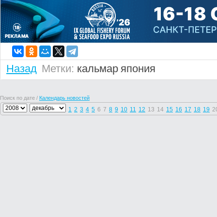
Назад
Метки:
кальмар
япония
Поиск по дате /
Календарь новостей
1
2
3
4
5
6
7
8
9
10
11
12
13
14
15
16
17
18
19
2