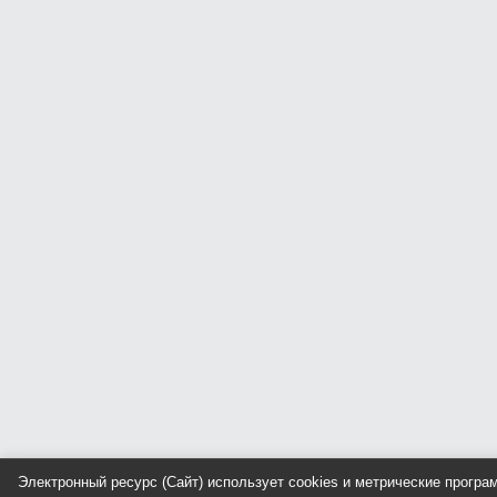
Электронный ресурс (Сайт) использует cookies и метрические прогр