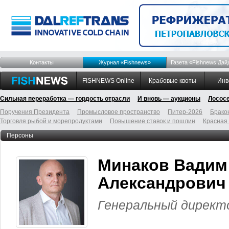
Контакты
Журнал «Fishnews»
Газета «Fishnews Дай
FISHNEWS Online
Крабовые квоты
Инв
Сильная переработка — гордость отрасли
И вновь — аукционы
Лосос
Поручения Президента
Промысловое пространство
Питер-2026
Брако
Торговля рыбой и морепродуктами
Повышение ставок и пошлин
Красная
Персоны
Минаков Вадим
Александрович
Генеральный директор