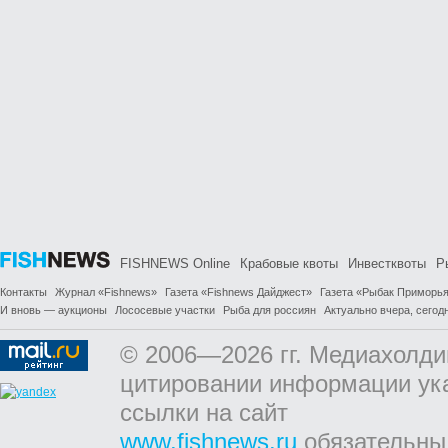
FISHNEWS Online
Крабовые квоты
Инвестквоты
Р
Контакты
Журнал «Fishnews»
Газета «Fishnews Дайджест»
Газета «Рыбак Приморь
И вновь — аукционы
Лососевые участки
Рыба для россиян
Актуально вчера, сегодн
© 2006—2026 гг. Медиахолди
цитировании информации ук
ссылки на сайт
www.fishnews.ru
обязательны