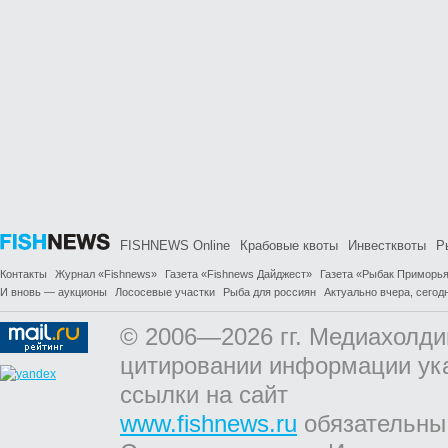
FISHNEWS Online
Крабовые квоты
Инвестквоты
Р
Контакты
Журнал «Fishnews»
Газета «Fishnews Дайджест»
Газета «Рыбак Приморь
И вновь — аукционы
Лососевые участки
Рыба для россиян
Актуально вчера, сегодн
© 2006—2026 гг. Медиахолди
цитировании информации ук
ссылки на сайт
www.fishnews.ru
обязательны