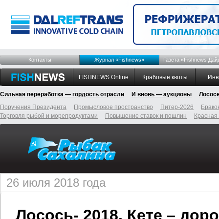
Контакты
Журнал «Fishnews»
Газета «Fishnews Дай
FISHNEWS Online
Крабовые квоты
Инв
Сильная переработка — гордость отрасли
И вновь — аукционы
Лосос
Поручения Президента
Промысловое пространство
Питер-2026
Брако
Торговля рыбой и морепродуктами
Повышение ставок и пошлин
Красная
26 июля 2018 года
​Лосось- 2018. Кете – доро