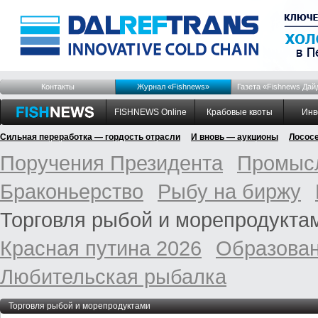
Контакты
Журнал «Fishnews»
Газета «Fishnews Дай
FISHNEWS Online
Крабовые квоты
Инв
Сильная переработка — гордость отрасли
И вновь — аукционы
Лосос
Поручения Президента
Промысл
Браконьерство
Рыбу на биржу
Торговля рыбой и морепродукта
Красная путина 2026
Образован
Любительская рыбалка
Торговля рыбой и морепродуктами