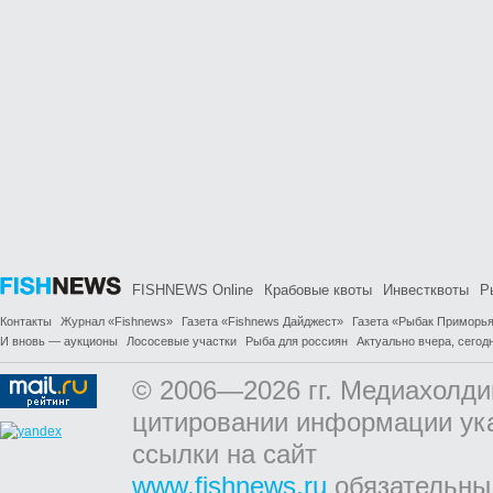
FISHNEWS Online
Крабовые квоты
Инвестквоты
Р
Контакты
Журнал «Fishnews»
Газета «Fishnews Дайджест»
Газета «Рыбак Приморь
И вновь — аукционы
Лососевые участки
Рыба для россиян
Актуально вчера, сегодн
© 2006—2026 гг. Медиахолди
цитировании информации ук
ссылки на сайт
www.fishnews.ru
обязательны