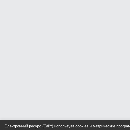
Электронный ресурс (Сайт) использует cookies и метрические прогр