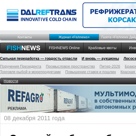
Контакты
Журнал «Fishnews»
Газета «Fishnews Дай
FISHNEWS Online
Крабовые квоты
Инв
Сильная переработка — гордость отрасли
И вновь — аукционы
Лосос
Поручения Президента
Промысловое пространство
Питер-2026
Брако
Торговля рыбой и морепродуктами
Повышение ставок и пошлин
Красная
Новости
08 декабря 2011 года