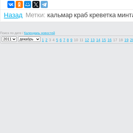
Назад
Метки:
кальмар
краб
креветка
минт
Поиск по дате /
Календарь новостей
1
2
3
4
5
6
7
8
9
10
11
12
13
14
15
16
17
18
19
2