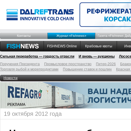
Контакты
Журнал «Fishnews»
Газета «Fishnews Дай
FISHNEWS Online
Крабовые квоты
Инв
Сильная переработка — гордость отрасли
И вновь — аукционы
Лосос
Поручения Президента
Промысловое пространство
Питер-2026
Брако
Торговля рыбой и морепродуктами
Повышение ставок и пошлин
Красная
Новости
19 октября 2012 года