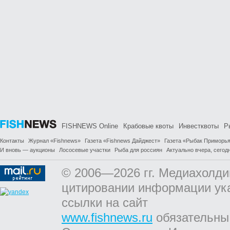
FISHNEWS Online
Крабовые квоты
Инвестквоты
Р
Контакты
Журнал «Fishnews»
Газета «Fishnews Дайджест»
Газета «Рыбак Приморь
И вновь — аукционы
Лососевые участки
Рыба для россиян
Актуально вчера, сегодн
© 2006—2026 гг. Медиахолди
цитировании информации ук
ссылки на сайт
www.fishnews.ru
обязательны