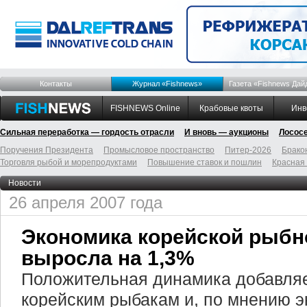
Контакты
Журнал «Fishnews»
Газета «Fishnews Дай
FISHNEWS Online
Крабовые квоты
Инв
Сильная переработка — гордость отрасли
И вновь — аукционы
Лосос
Поручения Президента
Промысловое пространство
Питер-2026
Брако
Торговля рыбой и морепродуктами
Повышение ставок и пошлин
Красная
Новости
26 апреля 2007 года
Экономика корейской рыбн
выросла на 1,3%
Положительная динамика добавля
корейским рыбакам и, по мнению э