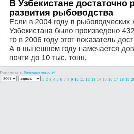
В Узбекистане достаточно 
развития рыбоводства
Если в 2004 году в рыбоводческих 
Узбекистана было произведено 432
то в 2006 году этот показатель дост
А в нынешнем году намечается до
почти до 10 тыс. тонн.
Поиск по дате /
Календарь новостей
1
2
3
4
5
6
7
8
9
10
11
12
13
14
15
16
17
18
19
2