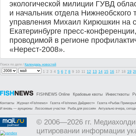
экологической милиции ГУВД обла
и начальник отдела Нижнеобского 
управления Михаил Кирюшкин на 
Екатеринбурге пресс-конференции
проводимой в регионе профилакти
«Нерест-2008».
Поиск по дате /
Календарь новостей
1
2
3
4
5
6
7
8
9
10
11
12
13
14
15
16
17
18
19
2
FISHNEWS Online
Крабовые квоты
Инвестквоты
Р
Контакты
Журнал «Fishnews»
Газета «Fishnews Дайджест»
Газета «Рыбак Приморь
И вновь — аукционы
Лососевые участки
Рыба для россиян
Актуально вчера, сегодн
© 2006—2026 гг. Медиахолди
цитировании информации ук