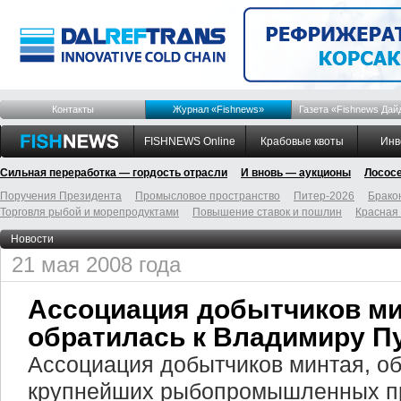
Контакты
Журнал «Fishnews»
Газета «Fishnews Дай
FISHNEWS Online
Крабовые квоты
Инв
Сильная переработка — гордость отрасли
И вновь — аукционы
Лосос
Поручения Президента
Промысловое пространство
Питер-2026
Брако
Торговля рыбой и морепродуктами
Повышение ставок и пошлин
Красная
Новости
21 мая 2008 года
Ассоциация добытчиков м
обратилась к Владимиру П
Ассоциация добытчиков минтая, 
крупнейших рыбопромышленных пр