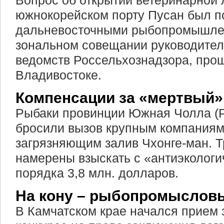
Вопрос об открытии ветеринарной 
южнокорейском порту Пусан был п
дальневосточными рыбопромышле
зональном совещании руководител
ведомств Россельхознадзора, про
Владивостоке.
Компенсации за «мертвый»
Рыбаки провинции Южная Чолла (Р
бросили вызов крупным компаниям, 
загрязняющим залив Чхонге-ман. 
намерены взыскать с «антиэколог
порядка 3,8 млн. долларов.
На кону – рыбопромысловы
В Камчатском крае начался прием з