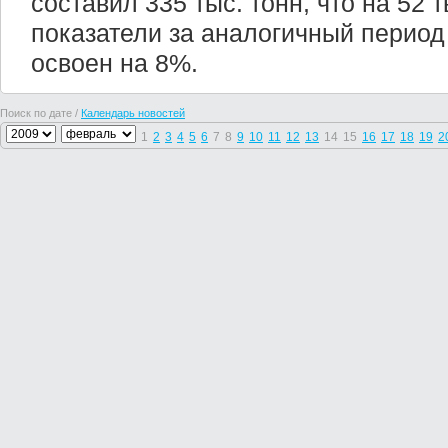
составил 335 тыс. тонн, что на 52 
показатели за аналогичный период
освоен на 8%.
Поиск по дате /
Календарь новостей
1
2
3
4
5
6
7
8
9
10
11
12
13
14
15
16
17
18
19
2