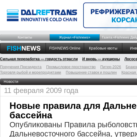
Контакты
Журнал «Fishnews»
Газета «Fishnews Дай
FISHNEWS Online
Крабовые квоты
Инв
Сильная переработка — гордость отрасли
И вновь — аукционы
Лосос
Поручения Президента
Промысловое пространство
Питер-2026
Брако
Торговля рыбой и морепродуктами
Повышение ставок и пошлин
Красная
Новости
11 февраля 2009 года
Новые правила для Дальне
бассейна
Опубликованы Правила рыболовст
Дальневосточного бассейна, утве