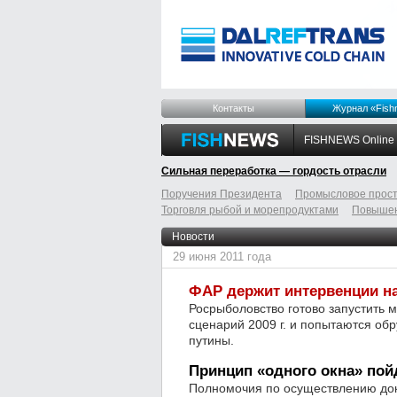
Контакты
Журнал «Fish
FISHNEWS Online
Сильная переработка — гордость отрасли
Поручения Президента
Промысловое прост
Торговля рыбой и морепродуктами
Повышен
odnoklassniki
tumblr
livejournal
Новости
29 июня 2011 года
ФАР держит интервенции н
Росрыболовство готово запустить 
сценарий 2009 г. и попытаются об
путины.
Принцип «одного окна» пой
Полномочия по осуществлению док