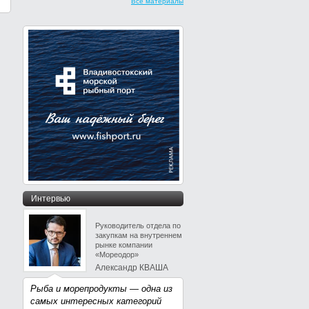
Все материалы
Интервью
Руководитель отдела по
закупкам на внутреннем
рынке компании
«Мореодор»
Александр КВАША
Рыба и морепродукты — одна из
самых интересных категорий