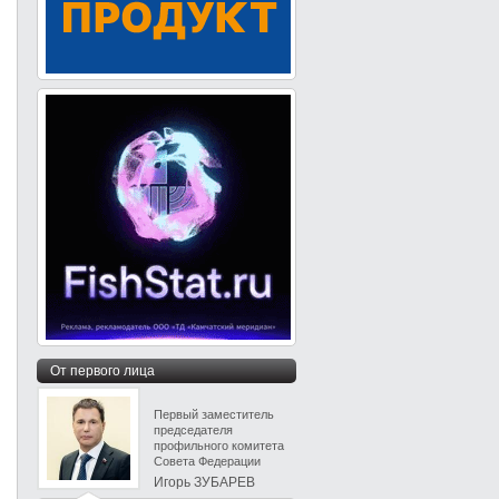
От первого лица
Первый заместитель
председателя
профильного комитета
Совета Федерации
Игорь ЗУБАРЕВ