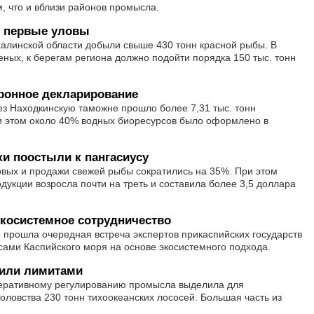
, что и вблизи районов промысла.
т первые уловы
алинской области добыли свыше 430 тонн красной рыбы. В
еных, к берегам региона должно подойти порядка 150 тыс. тонн
ронное декларирование
рез Находкинскую таможне прошло более 7,31 тыс. тонн
и этом около 40% водных биоресурсов было оформлено в
и поостыли к пангасиусу
овых и продажи свежей рыбы сократились на 35%. При этом
дукции возросла почти на треть и составила более 3,5 доллара
косистемное сотрудничество
о прошла очередная встреча экспертов прикаспийских государств
ами Каспийского моря на основе экосистемного подхода.
чили лимитами
перативному регулированию промысла выделила для
ловства 230 тонн тихоокеанских лососей. Большая часть из