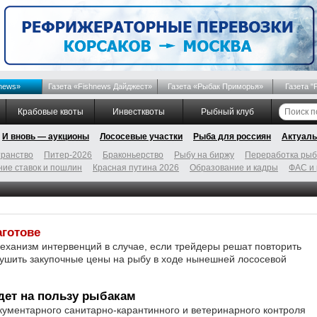
news»
Газета «Fishnews Дайджест»
Газета «Рыбак Приморья»
Газета "
Крабовые квоты
Инвестквоты
Рыбный клуб
И вновь — аукционы
Лососевые участки
Рыба для россиян
Актуаль
ранство
Питер-2026
Браконьерство
Рыбу на биржу
Переработка ры
ие ставок и пошлин
Красная путина 2026
Образование и кадры
ФАС и
аготове
механизм интервенций в случае, если трейдеры решат повторить
рушить закупочные цены на рыбу в ходе нынешней лососевой
дет на пользу рыбакам
ументарного санитарно-карантинного и ветеринарного контроля