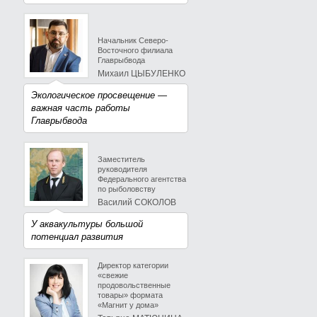
Начальник Северо-
Восточного филиала
Главрыбвода
Михаил ЦЫБУЛЕНКО
Экологическое просвещение —
важная часть работы
Главрыбвода
Заместитель
руководителя
Федерального агентства
по рыболовству
Василий СОКОЛОВ
У аквакультуры большой
потенциал развития
Директор категории
«свежие
продовольственные
товары» формата
«Магнит у дома»