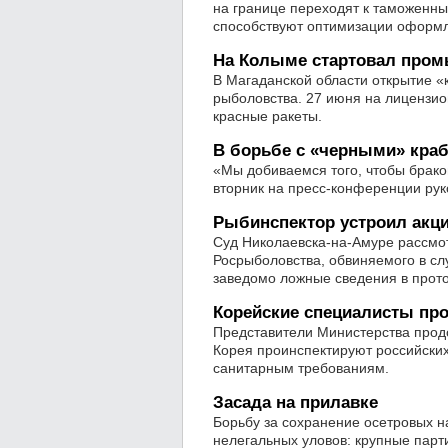
на границе переходят к таможенн
способствуют оптимизации оформл
На Колыме стартовал про
В Магаданской области открытие «
рыболовства. 27 июня на лицензио
красные ракеты.
В борьбе с «черными» кра
«Мы добиваемся того, чтобы брако
вторник на пресс-конференции ру
Рыбинспектор устроил акц
Суд Николаевска-на-Амуре рассмо
Росрыболовства, обвиняемого в сл
заведомо ложные сведения в прот
Корейские специалисты про
Представители Министерства продо
Корея проинспектируют российских
санитарным требованиям.
Засада на прилавке
Борьбу за сохранение осетровых на
нелегальных уловов: крупные пар