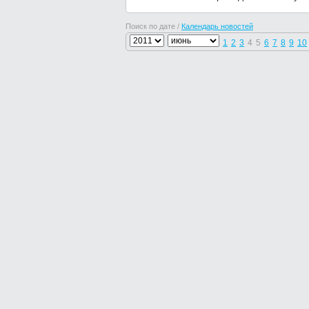
Поиск по дате /
Календарь новостей
1
2
3
4
5
6
7
8
9
10