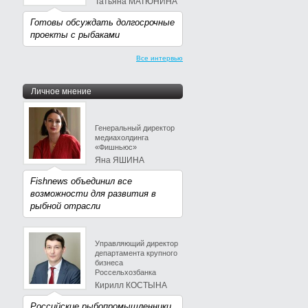
Татьяна МАТЮНИНА
Готовы обсуждать долгосрочные
проекты с рыбаками
Все интервью
Личное мнение
Генеральный директор
медиахолдинга
«Фишньюс»
Яна ЯШИНА
Fishnews объединил все
возможности для развития в
рыбной отрасли
Управляющий директор
департамента крупного
бизнеса
Россельхозбанка
Кирилл КОСТЫНА
Российские рыбопромышленники