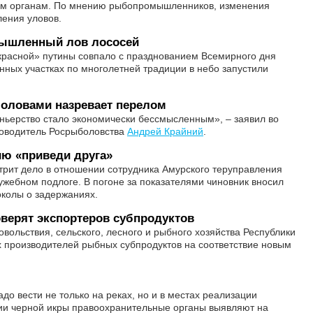
ым органам. По мнению рыбопромышленников, изменения
ения уловов.
мышленный лов лососей
красной» путины совпало с празднованием Всемирного дня
нных участках по многолетней традиции в небо запустили
боловами назревает перелом
ньерство стало экономически бессмысленным», – заявил во
ководитель Росрыболовства
Андрей Крайний
.
ию «приведи друга»
трит дело в отношении сотрудника Амурского теруправления
ужебном подлоге. В погоне за показателями чиновник вносил
околы о задержаниях.
верят экспортеров субпродуктов
вольствия, сельского, лесного и рыбного хозяйства Республики
 производителей рыбных субпродуктов на соответствие новым
до вести не только на реках, но и в местах реализации
тии черной икры правоохранительные органы выявляют на