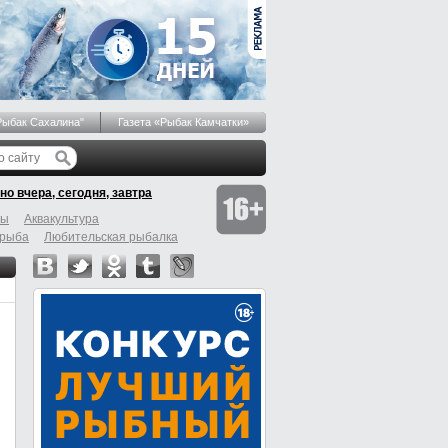
Рыбак Сахалина"
Газета «Рыбак Камчатки»
но вчера, сегодня, завтра
бы
Аквакультура
 рыба
Любительская рыбалка