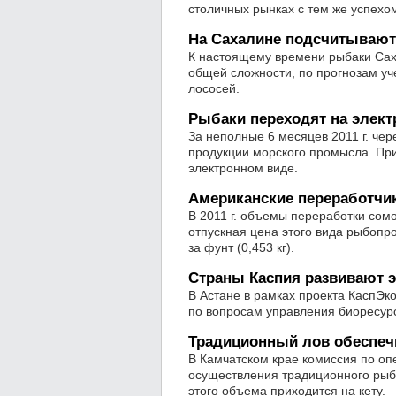
столичных рынках с тем же успехом
На Сахалине подсчитываю
К настоящему времени рыбаки Сах
общей сложности, по прогнозам уч
лососей.
Рыбаки переходят на элект
За неполные 6 месяцев 2011 г. че
продукции морского промысла. Пр
электронном виде.
Американские переработчик
В 2011 г. объемы переработки сом
отпускная цена этого вида рыбопро
за фунт (0,453 кг).
Страны Каспия развивают э
В Астане в рамках проекта КаспЭк
по вопросам управления биоресурс
Традиционный лов обеспе
В Камчатском крае комиссия по о
осуществления традиционного рыбо
этого объема приходится на кету.