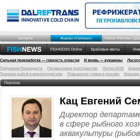
Контакты
Журнал «Fishnews»
Газета «Fishnews Дай
FISHNEWS Online
Крабовые квоты
Инв
Сильная переработка — гордость отрасли
И вновь — аукционы
Лосос
Поручения Президента
Промысловое пространство
Питер-2026
Брако
Торговля рыбой и морепродуктами
Повышение ставок и пошлин
Красная
Персоны
Кац Евгений С
Директор департаме
в сфере рыбного хоз
аквакультуры (рыбо