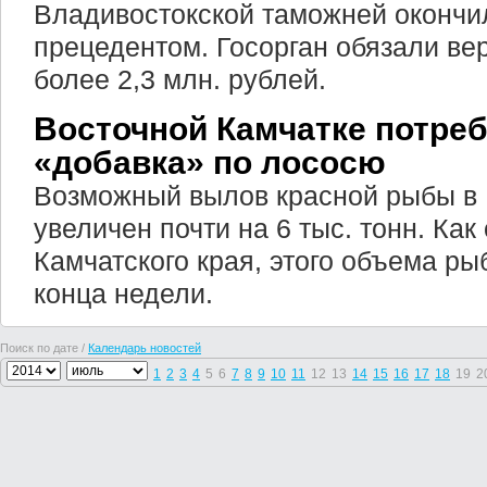
Владивостокской таможней окончи
прецедентом. Госорган обязали ве
более 2,3 млн. рублей.
Восточной Камчатке потре
«добавка» по лососю
Возможный вылов красной рыбы в 
увеличен почти на 6 тыс. тонн. Как
Камчатского края, этого объема ры
конца недели.
Поиск по дате /
Календарь новостей
1
2
3
4
5
6
7
8
9
10
11
12
13
14
15
16
17
18
19
2