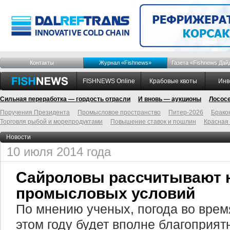
Контакты
Журнал «Fishnews»
Газета «Fishnews Дай
FISHNEWS Online
Крабовые квоты
Инв
Сильная переработка — гордость отрасли
И вновь — аукционы
Лосос
Поручения Президента
Промысловое пространство
Питер-2026
Брако
Торговля рыбой и морепродуктами
Повышение ставок и пошлин
Красная
Новости
10 июля 2014 года
Сайроловы рассчитывают 
промысловых условий
По мнению ученых, погода во врем
этом году будет вполне благоприят